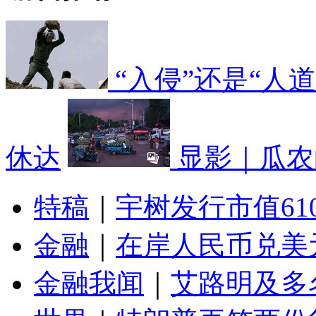
“入侵”还是“人
休达
显影｜瓜农
特稿
｜
宇树发行市值61
金融
｜
在岸人民币兑美元
金融我闻
｜
艾路明及多