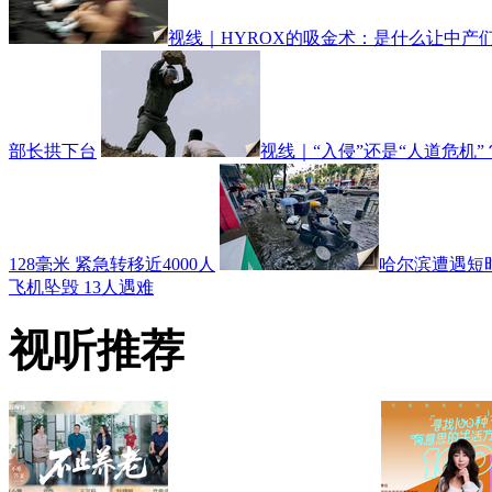
视线｜HYROX的吸金术：是什么让中产们
部长拱下台
视线｜“入侵”还是“人道危机
128毫米 紧急转移近4000人
哈尔滨遭遇短时
飞机坠毁 13人遇难
视听推荐