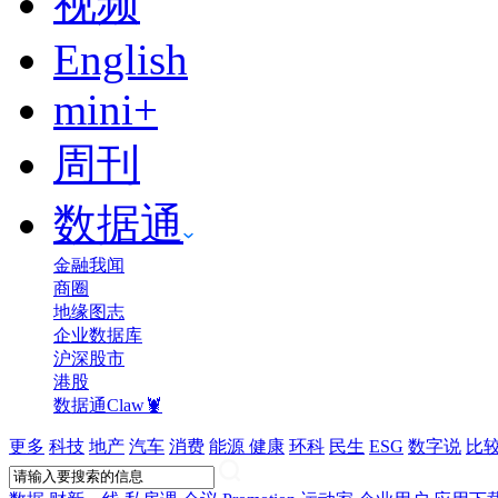
视频
English
mini+
周刊
数据通
金融我闻
商圈
地缘图志
企业数据库
沪深股市
港股
数据通Claw🦞
更多
科技
地产
汽车
消费
能源
健康
环科
民生
ESG
数字说
比