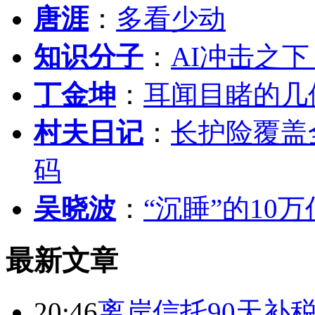
唐涯
：
多看少动
知识分子
：
AI冲击之
丁金坤
：
耳闻目睹的几
村夫日记
：
长护险覆盖
码
吴晓波
：
“沉睡”的10
最新文章
20:46
离岸信托90天补