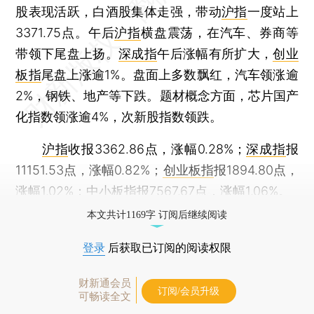
股表现活跃，白酒股集体走强，带动
沪指
一度站上
3371.75点。午后
沪指
横盘震荡，在汽车、券商等
带领下尾盘上扬。
深成指
午后涨幅有所扩大，
创业
板指
尾盘上涨逾1%。盘面上多数飘红，汽车领涨逾
2%，钢铁、地产等下跌。题材概念方面，芯片国产
化指数领涨逾4%，次新股指数领跌。
沪指
收报3362.86点，涨幅0.28%；
深成指
报
11151.53点，涨幅0.82%；
创业板指
报1894.80点，
涨幅1.02%；
中小板指
报7567.67点，涨幅1.06%。
本文共计1169字 订阅后继续阅读
登录
后获取已订阅的阅读权限
财新通会员
订阅/会员升级
可畅读全文