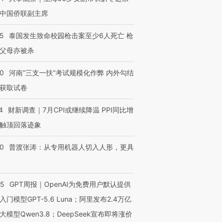
中国侨联副主席
45
泰国发生致命校园枪击案至少6人死亡 枪
父母亦被杀
40
河南“三支一扶”考试规模化作弊 内外勾结
获取试卷
4
财新调查｜7月CPI或继续降温 PPI同比增
触顶回落迹象
00
普渡张涛：从专用机器人切入人形，更具
55
GPT周报｜OpenAI为免费用户默认提供
入门模型GPT-5.6 Luna；阿里发布2.4万亿
大模型Qwen3.8；DeepSeek宣布即将涨价