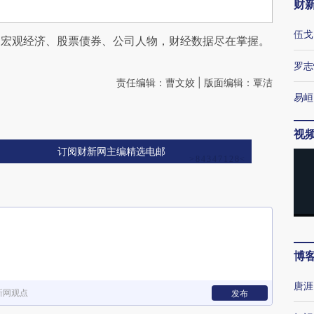
财
伍戈
阅宏观经济、股票债券、公司人物，财经数据尽在掌握。
罗志
责任编辑：曹文姣 | 版面编辑：覃洁
易峘
视
订阅财新网主编精选电邮
博
唐涯
新网观点
发布