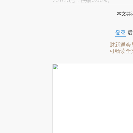
7517.13点，跌幅0.66%。
本文共计
登录
后
财新通会
可畅读全