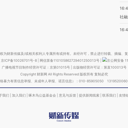
16:
社融
16:
权为财新传媒及/或相关权利人专属所有或持有。未经许可，禁止进行转载、摘编、
京ICP备10026701号-8
|
网信算备110105862729401250013号
|
京公网安备 11
广播电视节目制作经营许可证：京第01015号
|
出版物经营许可证：第直100013号
Copyright 财新网 All Rights Reserved 版权所有 复制必究
害信息举报、未成年人举报、谣言信息）：010-85905050 13195200605 举报邮
于我们
|
加入我们
|
啄木鸟公益基金会
|
意见与反馈
|
提供新闻线索
|
联系我们
|
友情