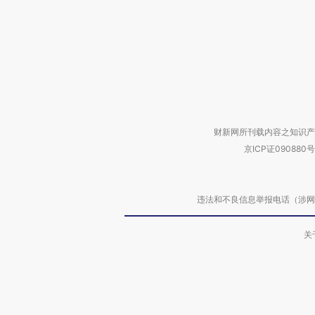
财新网所刊载内容之知识产
京ICP证090880号
违法和不良信息举报电话（涉网络暴力有
关