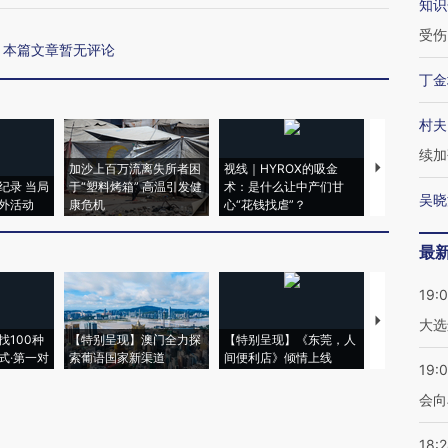
知识
受伤
本篇文章暂无评论
丁金
村夫
续加
加沙上百万流离失所者困
视线｜HYROX的吸金
马航飞行员
纪录 当局
于“塑料烤箱” 高温引发健
术：是什么让中产们甘
粒摇头丸 尿
吴晓
外活动
康危机
心“花钱找虐”？
毒品
最
19:
【推广】走
大选
找100种
【特别呈现】澳门全力探
【特别呈现】《东莞，人
会，让数智科
式·第一对
索葡语国家新渠道
间便利店》倾情上线
业
19:0
会向
18: