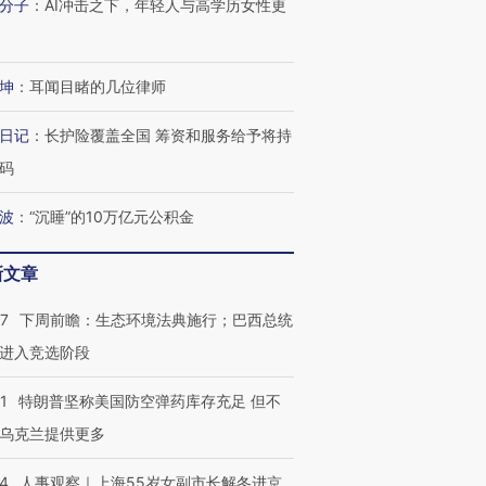
分子
：
AI冲击之下，年轻人与高学历女性更
坤
：
耳闻目睹的几位律师
日记
：
长护险覆盖全国 筹资和服务给予将持
码
跨国走私7万
视线｜被称为“蟑螂”的印
视线｜“入侵”还是“人道危
检体内含3种
度Z世代 用街头抗争将教
机”？难民潮撕裂西班牙
秘鲁纳斯
波
：
“沉睡”的10万亿元公积金
育部长拱下台
飞地休达
13人遇难
新文章
07
下周前瞻：生态环境法典施行；巴西总统
进第四届链博
【商旅对话】华住集团
进入竞选阶段
技“链”接产
【特别呈现】寻找100种
CFO：不靠规模取胜，华
【特别呈
有意思的生活方式·第三对
住三大增长引擎是什么？
有意思的
1
特朗普坚称美国防空弹药库存充足 但不
乌克兰提供更多
24
人事观察｜上海55岁女副市长解冬进京