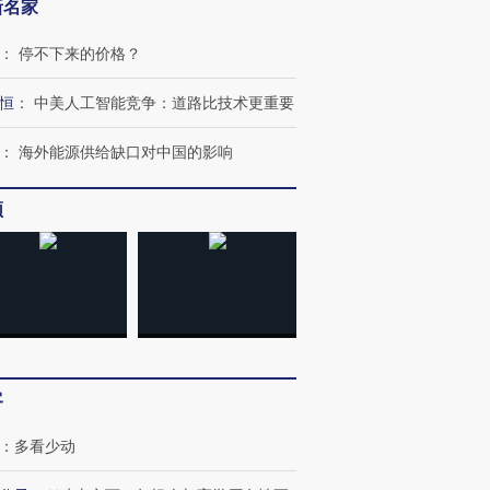
新名家
：
停不下来的价格？
恒
：
中美人工智能竞争：道路比技术更重要
：
海外能源供给缺口对中国的影响
频
客
：
多看少动