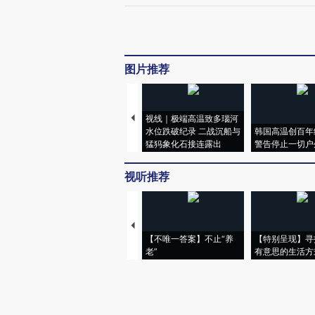
图片推荐
视线｜极端高温致多瑙河
水位跌破纪录 二战沉船与
韩国高温创百年
猛犸象化石接连露出
警告停止一切户
视听推荐
【不唯一答案】不止“养
【特别呈现】寻
老”
有意思的生活方