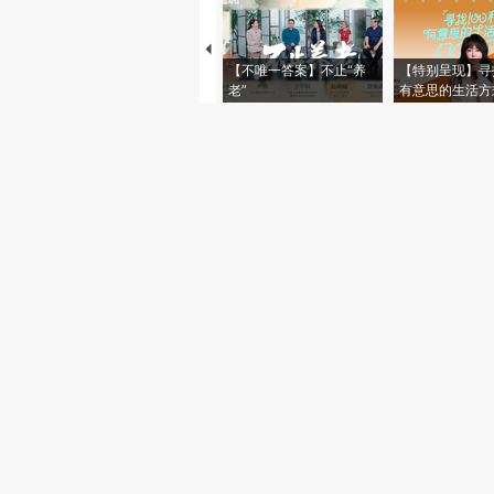
【不唯一答案】不止“养
【特别呈现】寻
老”
有意思的生活方