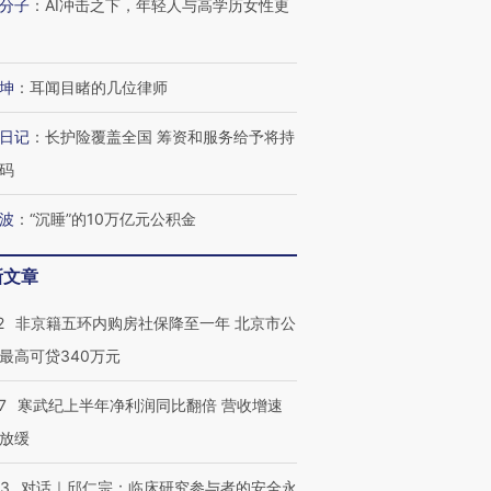
分子
：
AI冲击之下，年轻人与高学历女性更
进第四届链博
【商旅对话】华住集团
技“链”接产
【特别呈现】寻找100种
CFO：不靠规模取胜，华
【特别呈
坤
：
耳闻目睹的几位律师
有意思的生活方式·第三对
住三大增长引擎是什么？
有意思的
日记
：
长护险覆盖全国 筹资和服务给予将持
码
波
：
“沉睡”的10万亿元公积金
新文章
2
非京籍五环内购房社保降至一年 北京市公
最高可贷340万元
7
寒武纪上半年净利润同比翻倍 营收增速
放缓
53
对话｜邱仁宗：临床研究参与者的安全永