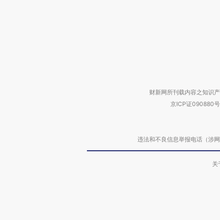
财新网所刊载内容之知识产
京ICP证090880号
违法和不良信息举报电话（涉网络暴力有
关