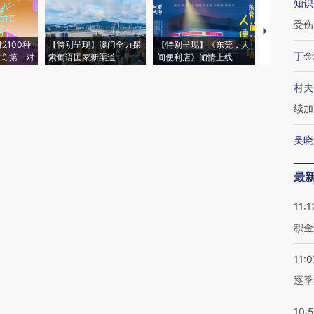
知识
受伤
【推广】走
找100种
【特别呈现】澳门全力探
【特别呈现】《东莞，人
会，让数智科
丁金
式·第一对
索葡语国家新渠道
间便利店》倾情上线
业
村夫
续加
吴晓
最
11:1
积金
11:0
逐季
10: