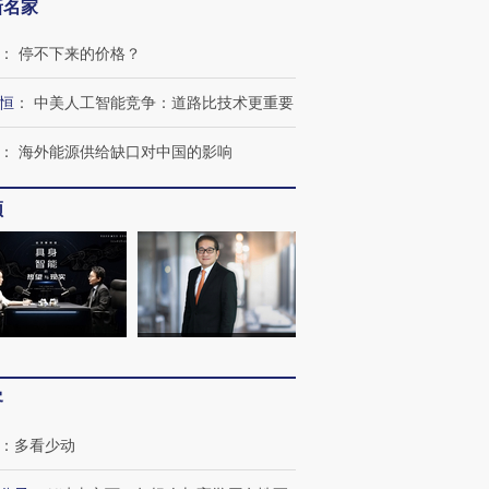
新名家
：
停不下来的价格？
恒
：
中美人工智能竞争：道路比技术更重要
：
海外能源供给缺口对中国的影响
频
跨国走私7万
视线｜被称为“蟑螂”的印
视线｜“入侵”还是“人道危
检体内含3种
度Z世代 用街头抗争将教
机”？难民潮撕裂西班牙
秘鲁纳斯
客
育部长拱下台
飞地休达
13人遇难
：
多看少动