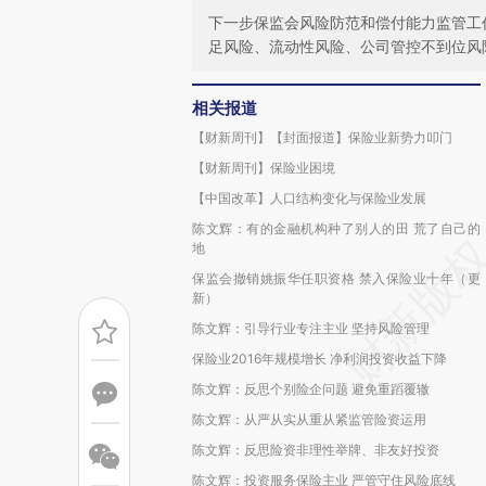
下一步保监会风险防范和偿付能力监管工
足风险、流动性风险、公司管控不到位风
相关报道
【财新周刊】【封面报道】保险业新势力叩门
【财新周刊】保险业困境
【中国改革】人口结构变化与保险业发展
陈文辉：有的金融机构种了别人的田 荒了自己的
地
保监会撤销姚振华任职资格 禁入保险业十年（更
新）
陈文辉：引导行业专注主业 坚持风险管理
保险业2016年规模增长 净利润投资收益下降
陈文辉：反思个别险企问题 避免重蹈覆辙
陈文辉：从严从实从重从紧监管险资运用
陈文辉：反思险资非理性举牌、非友好投资
陈文辉：投资服务保险主业 严管守住风险底线