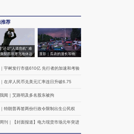
辑推荐
侵”还是“人道危机” 难
撕裂西班牙飞地休达
显影｜瓜农的漫长等待
｜
宇树发行市值610亿 先行者的加速和考验
｜
在岸人民币兑美元汇率连日升破6.75
我闻
｜
艾路明及多名股东被拘
｜
特朗普再签两份行政令限制出生公民权
周刊
｜
【封面报道】电力现货市场元年突进