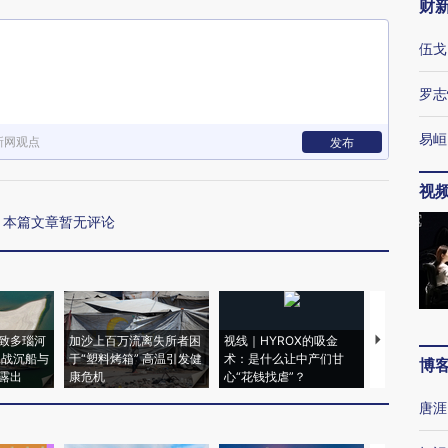
财
伍戈
罗志
易峘
新网观点
发布
视
本篇文章暂无评论
致多瑙河
加沙上百万流离失所者困
视线｜HYROX的吸金
马航飞行员
二战沉船与
于“塑料烤箱” 高温引发健
术：是什么让中产们甘
粒摇头丸 尿
博
露出
康危机
心“花钱找虐”？
毒品
唐涯