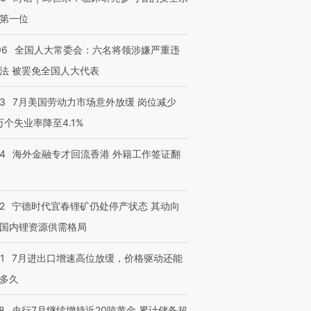
第一位
06
全国人大常委会：六名将领涉嫌严重违
法 被罢免全国人大代表
43
7月美国劳动力市场意外放缓 岗位减少
3万个失业率降至4.1%
14
海外金融专才回流香港 外籍工作签证翻
2
宁德时代宜春锂矿仍处停产状态 其动向
国内锂资源供需格局
1
7月进出口增速高位放缓，价格驱动还能
多久
8
央行7月继续增持近20吨黄金 累计储备超