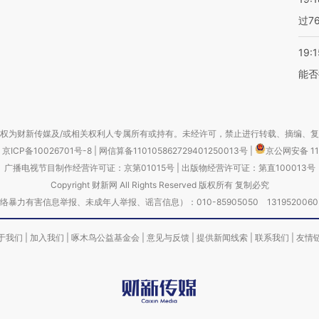
过7
19:1
能否
权为财新传媒及/或相关权利人专属所有或持有。未经许可，禁止进行转载、摘编、
京ICP备10026701号-8
|
网信算备110105862729401250013号
|
京公网安备 11
广播电视节目制作经营许可证：京第01015号
|
出版物经营许可证：第直100013号
Copyright 财新网 All Rights Reserved 版权所有 复制必究
害信息举报、未成年人举报、谣言信息）：010-85905050 13195200605 举报邮
于我们
|
加入我们
|
啄木鸟公益基金会
|
意见与反馈
|
提供新闻线索
|
联系我们
|
友情