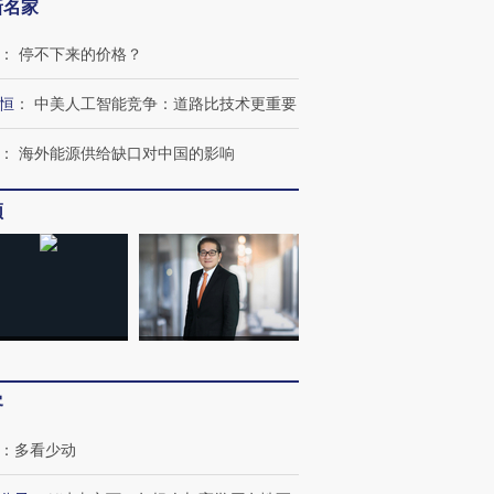
新名家
：
停不下来的价格？
恒
：
中美人工智能竞争：道路比技术更重要
：
海外能源供给缺口对中国的影响
跨国走私7万
视线｜被称为“蟑螂”的印
视线｜“入侵”还是“人道危
频
检体内含3种
度Z世代 用街头抗争将教
机”？难民潮撕裂西班牙
秘鲁纳斯
育部长拱下台
飞地休达
13人遇难
进第四届链博
【商旅对话】华住集团
技“链”接产
【特别呈现】寻找100种
CFO：不靠规模取胜，华
【特别呈
客
有意思的生活方式·第三对
住三大增长引擎是什么？
有意思的
：
多看少动