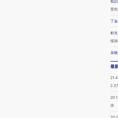
知识
受伤
丁金
村夫
续加
吴晓
最
21:
2.
20:
倍
20:1