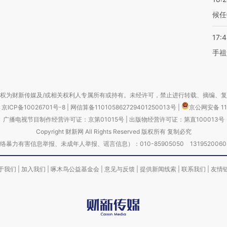
候任
17:
手祖
权为财新传媒及/或相关权利人专属所有或持有。未经许可，禁止进行转载、摘编、
京ICP备10026701号-8
|
网信算备110105862729401250013号
|
京公网安备 11
广播电视节目制作经营许可证：京第01015号
|
出版物经营许可证：第直100013号
Copyright 财新网 All Rights Reserved 版权所有 复制必究
害信息举报、未成年人举报、谣言信息）：010-85905050 13195200605 举报邮
于我们
|
加入我们
|
啄木鸟公益基金会
|
意见与反馈
|
提供新闻线索
|
联系我们
|
友情