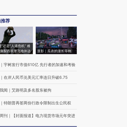
辑推荐
侵”还是“人道危机” 难
撕裂西班牙飞地休达
显影｜瓜农的漫长等待
｜
宇树发行市值610亿 先行者的加速和考验
｜
在岸人民币兑美元汇率连日升破6.75
我闻
｜
艾路明及多名股东被拘
｜
特朗普再签两份行政令限制出生公民权
周刊
｜
【封面报道】电力现货市场元年突进