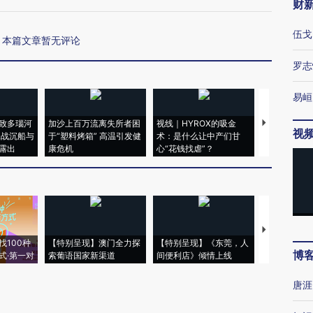
财
伍戈
本篇文章暂无评论
罗志
易峘
致多瑙河
加沙上百万流离失所者困
视线｜HYROX的吸金
马航飞行员
视
二战沉船与
于“塑料烤箱” 高温引发健
术：是什么让中产们甘
粒摇头丸 尿
露出
康危机
心“花钱找虐”？
毒品
【推广】走
找100种
【特别呈现】澳门全力探
【特别呈现】《东莞，人
会，让数智科
博
式·第一对
索葡语国家新渠道
间便利店》倾情上线
业
唐涯