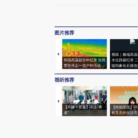
图片推荐
视线｜极端高温
韩国高温创百年纪录 当局
水位跌破纪录 
警告停止一切户外活动
猛犸象化石接连
视听推荐
【不唯一答案】不止“养
【特别呈现】寻
老”
有意思的生活方