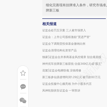
细化完善现有挂牌准入条件，研究市场准
牌新三板
相关报道
证监会处罚五宗案 三人被市场禁入
证监会：上市公司股权激励“宽进严管”
证监会下调期货投保基金缴纳比例
证监会清理结构化资管产品
独家|证监会合并券商基金风控规章 划合规底线
神州优车挂牌新三板获批 估值369亿元成“股王”
花絮|证监会电梯惊魂 没钱维修
新三板参仙源虚增利润1.29亿元 被罚款60万元
证监会投服中心频亮相 为中小股东代言
风神轮胎状告证监会 一审胜诉