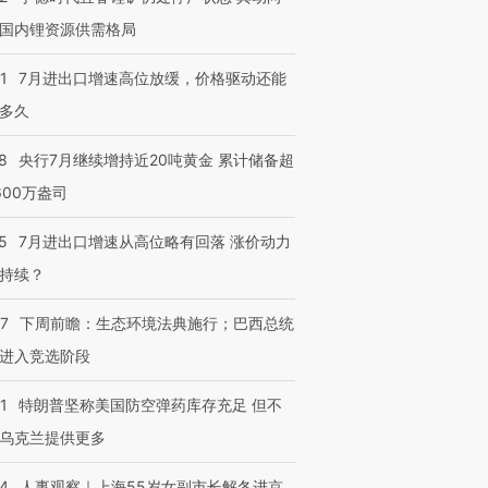
国内锂资源供需格局
1
7月进出口增速高位放缓，价格驱动还能
多久
8
央行7月继续增持近20吨黄金 累计储备超
600万盎司
5
7月进出口增速从高位略有回落 涨价动力
持续？
07
下周前瞻：生态环境法典施行；巴西总统
进入竞选阶段
1
特朗普坚称美国防空弹药库存充足 但不
乌克兰提供更多
24
人事观察｜上海55岁女副市长解冬进京