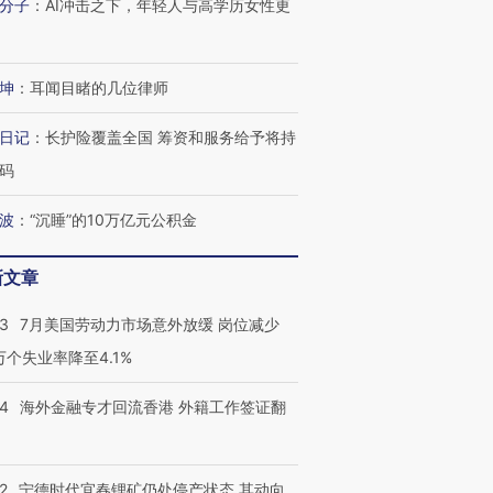
分子
：
AI冲击之下，年轻人与高学历女性更
坤
：
耳闻目睹的几位律师
日记
：
长护险覆盖全国 筹资和服务给予将持
码
波
：
“沉睡”的10万亿元公积金
新文章
43
7月美国劳动力市场意外放缓 岗位减少
3万个失业率降至4.1%
14
海外金融专才回流香港 外籍工作签证翻
2
宁德时代宜春锂矿仍处停产状态 其动向