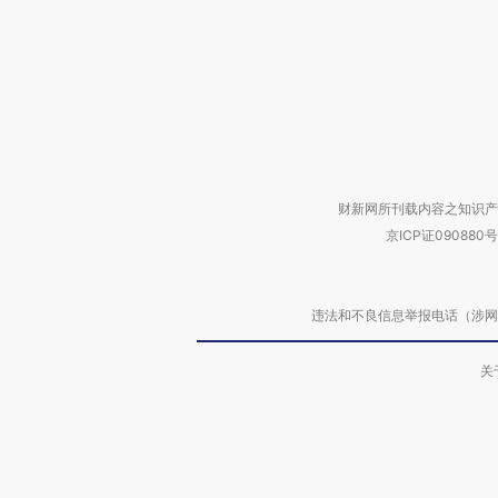
财新网所刊载内容之知识产
京ICP证090880号
违法和不良信息举报电话（涉网络暴力有
关