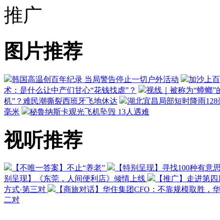
推广
图片推荐
韩国高温创百年纪录 当局警告停止一切户外活动
加沙上百
术：是什么让中产们甘心“花钱找虐”？
视线｜被称为“蟑螂”
机”？难民潮撕裂西班牙飞地休达
湖北宜昌局部短时降雨128毫
毫米
秘鲁纳斯卡观光飞机坠毁 13人遇难
视听推荐
【不唯一答案】不止“养老”
【特别呈现】寻找100种有意
别呈现】《东莞，人间便利店》倾情上线
【推广】走进第四
方式·第三对
【商旅对话】华住集团CFO：不靠规模取胜，
二对