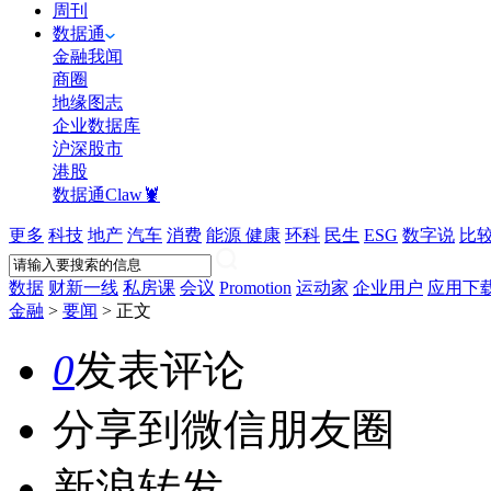
周刊
数据通
金融我闻
商圈
地缘图志
企业数据库
沪深股市
港股
数据通Claw🦞
更多
科技
地产
汽车
消费
能源
健康
环科
民生
ESG
数字说
比
数据
财新一线
私房课
会议
Promotion
运动家
企业用户
应用下
金融
>
要闻
>
正文
0
发表评论
分享到微信朋友圈
新浪转发