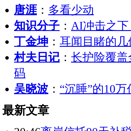
唐涯
：
多看少动
知识分子
：
AI冲击之
丁金坤
：
耳闻目睹的几
村夫日记
：
长护险覆盖
码
吴晓波
：
“沉睡”的10
最新文章