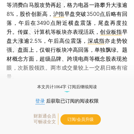
等消费白马股攻势再起，格力电器一路攀升大涨逾
8%，股价创新高，
沪指
早盘突破3500点后略有回
落，午后在3490点附近横盘震荡，尾盘再度拉
升。传媒、计算机等板块亦表现活跃，
创业板指
早
盘大涨逾2.5%，午后高位震荡，
深成指
亦走势较
强。盘面上，仅银行板块冲高回落，单独飘绿。题
材概念方面，超级品牌、跨境电商等概念股表现抢
眼，次新股领跌。两市成交量较上一交易日略有缩
量。
本文共计1064字 订阅后继续阅读
登录
后获取已订阅的阅读权限
财新通会员
订阅/会员升级
可畅读全文