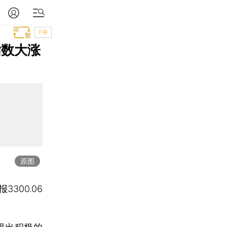
T中
指数大涨
原图
报3300.06