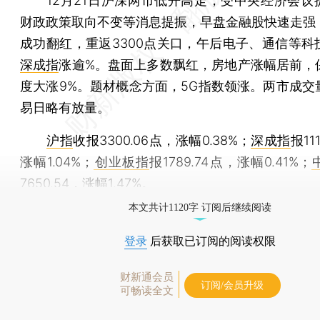
12月21日沪深两市低开高走，受中央经济会议
财政政策取向不变等消息提振，早盘金融股快速走强
成功翻红，重返3300点关口，午后电子、通信等科
深成指
涨逾%。盘面上多数飘红，房地产涨幅居前，
度大涨9%。题材概念方面，5G指数领涨。两市成交
易日略有放量。
沪指
收报3300.06点，涨幅0.38%；
深成指
报11
涨幅1.04%；
创业板指
报1789.74点，涨幅0.41%；
7650.54，涨幅1.47%。
本文共计1120字 订阅后继续阅读
登录
后获取已订阅的阅读权限
财新通会员
订阅/会员升级
可畅读全文