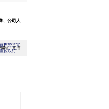
券、公司人
首席赞赏官
面编辑：覃洁
虚位以待