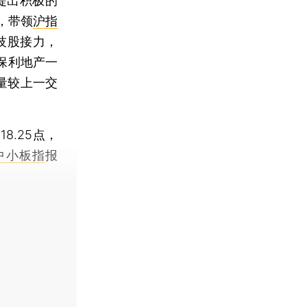
提出积极的
，带领
沪指
技股接力，
保利地产一
量较上一交
118.25点，
中小板指
报