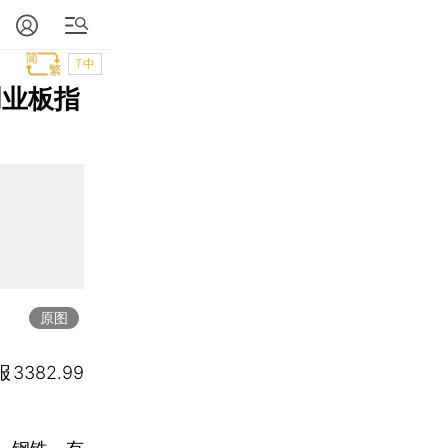
T中
创业板指
原图
3382.99