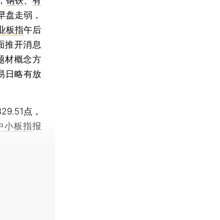
，
钢铁
、
有
早盘走弱，
业板指
午后
面推开消息
题材概念方
易日略有放
329.51点，
中小板指
报