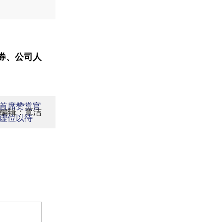
券、公司人
首席赞赏官
面编辑：覃洁
虚位以待