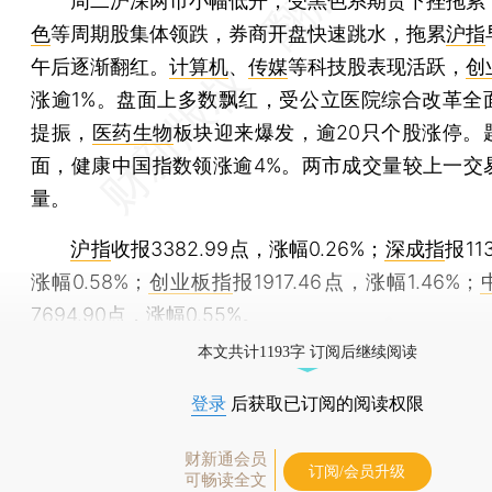
周二沪深两市小幅低开，受黑色系期货下挫拖累
色
等周期股集体领跌，券商开盘快速跳水，拖累
沪指
午后逐渐翻红。
计算机
、
传媒
等科技股表现活跃，
创
涨逾1%。盘面上多数飘红，受公立医院综合改革全
提振，
医药生物
板块迎来爆发，逾20只个股涨停。
面，健康中国指数领涨逾4%。两市成交量较上一交
量。
沪指
收报3382.99点，涨幅0.26%；
深成指
报11
涨幅0.58%；
创业板指
报1917.46点，涨幅1.46%；
7694.90点，涨幅0.55%。
本文共计1193字 订阅后继续阅读
登录
后获取已订阅的阅读权限
财新通会员
订阅/会员升级
可畅读全文