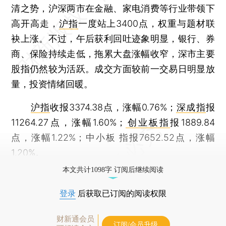
清之势，沪深两市在金融、家电消费等行业带领下
高开高走，
沪指
一度站上3400点，权重与题材联
袂上涨。不过，午后获利回吐迹象明显，银行、券
商、保险持续走低，拖累大盘涨幅收窄，深市主要
股指仍然较为活跃。成交方面较前一交易日明显放
量，投资情绪回暖。
沪指
收报3374.38点，涨幅0.76%；
深成指
报
11264.27点，涨幅1.60%；
创业板指
报1889.84
点，涨幅1.22%；中小板 指报7652.52点，涨幅
1.20%。
本文共计1098字 订阅后继续阅读
登录
后获取已订阅的阅读权限
财新通会员
订阅/会员升级