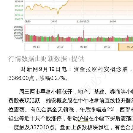
行情数据由财新数据+提供
财新网9月19日电：
资金拉涨雄安概念股
3366.00点，涨幅0.27%。
周三两市早盘小幅低开，地产、基建、券商等小
费股表现活跃，雄安概念股在中午收盘前直线拉升翻
位震荡。有色金属全天领涨，午后涨幅逾2%，西部
钽业等近十只个股涨停，带动
沪指
在小幅下探后震荡
一度触及3370.10点。盘面上多数板块飘红，有色