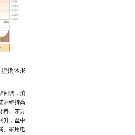
，
沪指
休报
幅回调，消
红后维持高
材料、东方
回升，盘中
金属、家用电