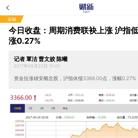
金融
今日收盘：周期消费联袂上涨 沪指
涨0.27%
记者 覃洁 曹文姣 陈曦
2017年09月20日 15:00
资金拉涨雄安概念股，沪指休报3366.00点，涨幅0.27%