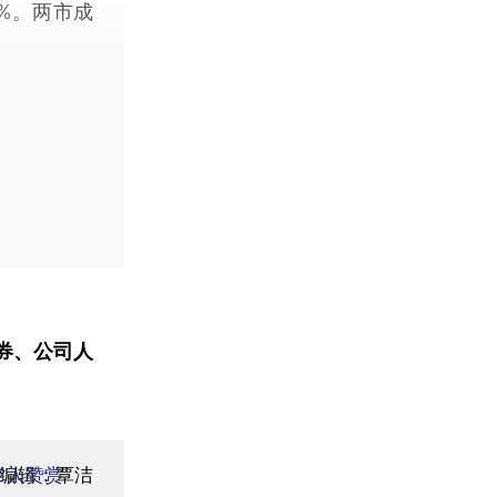
%。两市成
券、公司人
面编辑：覃洁
1
人赞赏