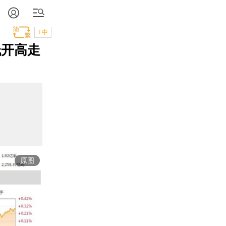
T中
低开高走
原图