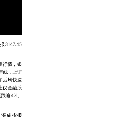
报3147.45
板行情，银
年线，上证
午后均快速
上仅金融股
跌逾4%。
；
深成指
报