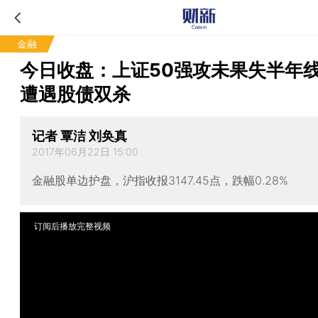
金融
今日收盘：上证50强攻未果失半年线
遭遇股债双杀
记者 覃洁 刘奂真
2017年06月22日 15:00
金融股单边护盘，沪指收报3147.45点，跌幅0.28%
订阅后播放完整视频