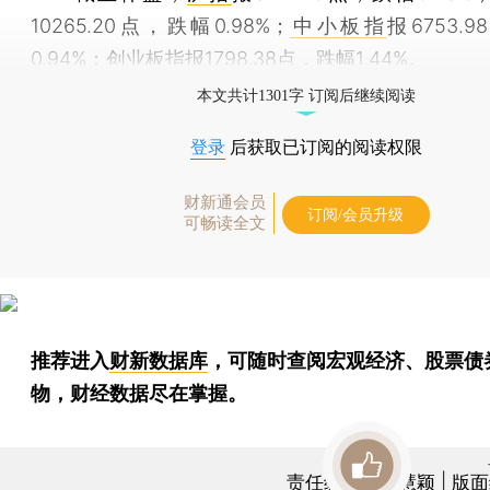
10265.20点，跌幅0.98%；
中小板指
报6753.
0.94%；
创业板指
报1798.38点，跌幅1.44%。
本文共计1301字 订阅后继续阅读
登录
后获取已订阅的阅读权限
财新通会员
订阅/会员升级
可畅读全文
推荐进入
财新数据库
，可随时查阅宏观经济、股票债
物，财经数据尽在掌握。
责任编辑：陈慧颖 | 版