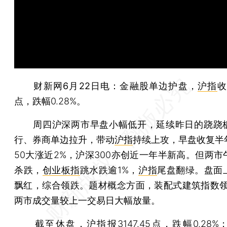
财新网6月22日电
：金融股单边护盘，
沪指
收
点，跌幅0.28%。
周四沪深两市早盘小幅低开，延续昨日的跷跷
行、券商单边拉升，带动
沪指
持续上攻，早盘收复半
50大涨近2%，沪深300亦创近一年半新高。但两市
杀跌，
创业板指
跳水跌逾1%，
沪指
尾盘翻绿。盘面
飘红，综合领跌。题材概念方面，装配式建筑指数领
两市成交量较上一交易日大幅放量。
截至休盘，
沪指
报3147.45点，跌幅0.28%