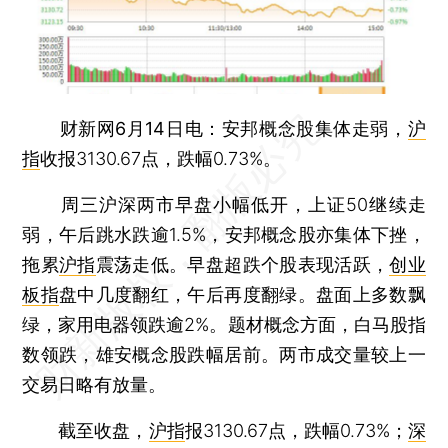
财新网6月14日电
：安邦概念股集体走弱，
沪
指
收报3130.67点，跌幅0.73%。
周三沪深两市早盘小幅低开，上证50继续走
弱，午后跳水跌逾1.5%，安邦概念股亦集体下挫，
拖累
沪指
震荡走低。早盘超跌个股表现活跃，
创业
板指
盘中几度翻红，午后再度翻绿。盘面上多数飘
绿，家用电器领跌逾2%。题材概念方面，白马股指
数领跌，雄安概念股跌幅居前。两市成交量较上一
交易日略有放量。
截至收盘，
沪指
报3130.67点，跌幅0.73%；
深