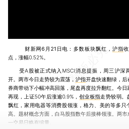
财新网6月21日电
：多数板块飘红，
沪指
收
点，涨幅0.52%。
受A股被正式纳入MSCI消息提振，周三沪深
开。两市今日走势较为震荡，
沪指
开盘快速翻绿，后
券商带动下小幅冲高回落，尾盘再度拉升翻红。今日
再现，上证50午后涨逾0.9%，
创业板指
走势较弱。
飘红，家用电器等消费股领涨，格力、美的等多只
高。题材概念方面，白马股指数午后接棒领涨。两市
一交易日略有缩量。