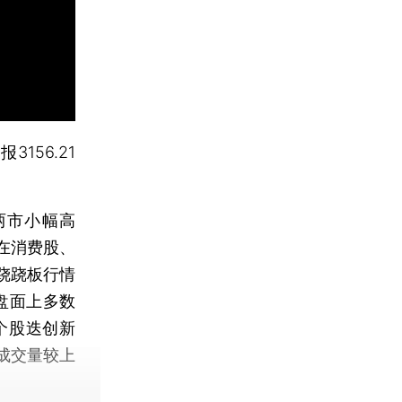
报3156.21
两市小幅高
在消费股、
跷跷板行情
盘面上多数
个股迭创新
成交量较上