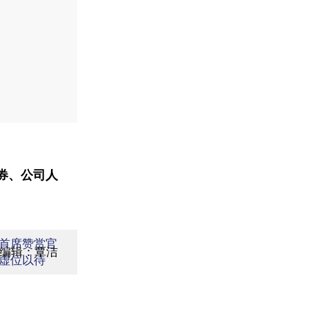
券、公司人
首席赞赏官
面编辑：覃洁
虚位以待