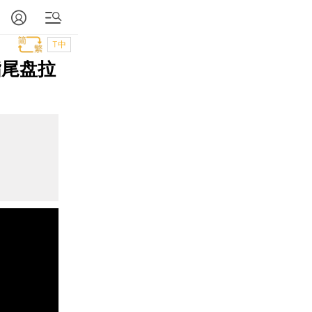
T中
指尾盘拉