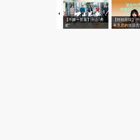
【不唯一答案】不止“养
【特别呈现】寻
老”
有意思的生活方