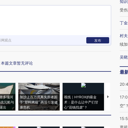
知识
受伤
丁金
村夫
新网观点
发布
续加
吴晓
本篇文章暂无评论
最
20:
17:
致多瑙河
加沙上百万流离失所者困
视线｜HYROX的吸金
马航飞行员
二战沉船与
于“塑料烤箱” 高温引发健
术：是什么让中产们甘
粒摇头丸 尿
空”
露出
康危机
心“花钱找虐”？
毒品
15:
资超