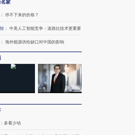
新名家
：
停不下来的价格？
恒
：
中美人工智能竞争：道路比技术更重要
：
海外能源供给缺口对中国的影响
频
客
：
多看少动