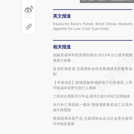
英文报道
Deutsche Bank’s Panda Bond Shows Market’s
Appetite for Low-Cost Yuan Debt
相关报道
低融资成本和政策便利推动 2023年点心债和熊猫
债发行放量
促进价格发现 交易商协会优化熊猫债定价配售机
制
【市场动态】熊猫债融资规模创下纪录新高 人民
币低成本优势引发行人青睐
丁薛祥出席新开行年会 新开行发行85亿元熊猫债
央行外汇局拟统一规则 熊猫债募集资金汇出境外
或不再受限
熊猫债再添新产品 交易商协会试点社会责任债和
可持续发展债