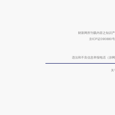
财新网所刊载内容之知识产
京ICP证090880号
违法和不良信息举报电话（涉网络暴力有
关