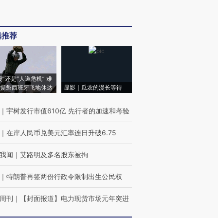
辑推荐
侵”还是“人道危机” 难
撕裂西班牙飞地休达
显影｜瓜农的漫长等待
｜
宇树发行市值610亿 先行者的加速和考验
｜
在岸人民币兑美元汇率连日升破6.75
我闻
｜
艾路明及多名股东被拘
｜
特朗普再签两份行政令限制出生公民权
周刊
｜
【封面报道】电力现货市场元年突进