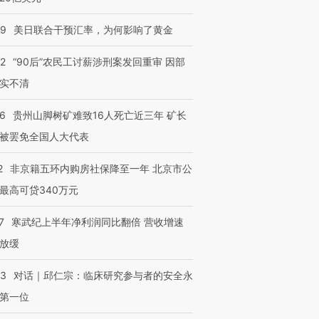
09
美日联合干预汇率，为何影响了黄金
进第四届链博
【商旅对话】华住集团
技“链”接产
【特别呈现】寻找100种
CFO：不靠规模取胜，华
【特别呈
有意思的生活方式·第三对
住三大增长引擎是什么？
有意思的
32
“90后”农民工讨薪涉刑案发回重审 因部
实不清
36
贵州山脚树矿难致16人死亡近三年 矿长
被罢免全国人大代表
2
非京籍五环内购房社保降至一年 北京市公
最高可贷340万元
7
寒武纪上半年净利润同比翻倍 营收增速
放缓
53
对话｜邱仁宗：临床研究参与者的安全永
第一位