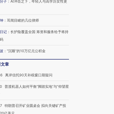
分子
：
AI冲击之下，年轻人与高学历女性更
坤
：
耳闻目睹的几位律师
日记
：
长护险覆盖全国 筹资和服务给予将持
码
波
：
“沉睡”的10万亿元公积金
新文章
46
离岸信托90天补税窗口期疑问
00
普渡机器人如何平衡“脚踏实地”与“仰望星
跨国走私7万
视线｜被称为“蟑螂”的印
视线｜“入侵”还是“人道危
检体内含3种
度Z世代 用街头抗争将教
机”？难民潮撕裂西班牙
秘鲁纳斯
？
育部长拱下台
飞地休达
13人遇难
57
特朗普召开矿业圆桌会 拟向关键矿产投
20亿美元