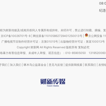
08:
纪违
权为财新传媒及/或相关权利人专属所有或持有。未经许可，禁止进行转载、摘编、
京ICP备10026701号-8
|
网信算备110105862729401250013号
|
京公网安备 11
广播电视节目制作经营许可证：京第01015号
|
出版物经营许可证：第直100013号
Copyright 财新网 All Rights Reserved 版权所有 复制必究
害信息举报、未成年人举报、谣言信息）：010-85905050 13195200605 举报邮
于我们
|
加入我们
|
啄木鸟公益基金会
|
意见与反馈
|
提供新闻线索
|
联系我们
|
友情