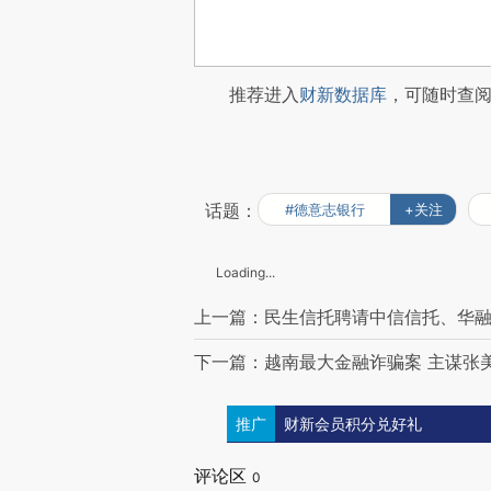
推荐进入
财新数据库
，可随时查
话题：
#德意志银行
+关注
Loading...
上一篇：民生信托聘请中信信托、华
下一篇：越南最大金融诈骗案 主谋张
推广
财新会员积分兑好礼
评论区
0