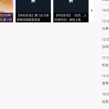
14:
【推广】走
找100种
【特别呈现】澳门全力探
【特别呈现】《东莞，人
会，让数智科
式·第一对
索葡语国家新渠道
间便利店》倾情上线
业
13:
分事
12:
涉罪
11:1
积金
11:0
逐季
10:
远是