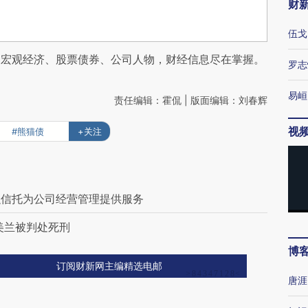
财
伍戈
阅宏观经济、股票债券、公司人物，财经信息尽在掌握。
罗志
易峘
责任编辑：霍侃 | 版面编辑：刘春辉
视
#熊猫债
+关注
融信托为公司经营管理提供服务
美兰被判处死刑
博
订阅财新网主编精选电邮
唐涯