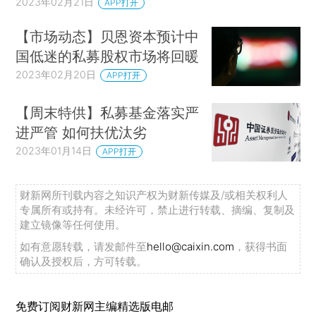
2023年02月21日
APP打开
【市场动态】贝恩资本预计中
国低迷的私募股权市场将回暖
2023年02月20日
APP打开
【周末特供】私募基金落实严
进严管 如何扶优汰劣
2023年01月14日
APP打开
财新网所刊载内容之知识产权为财新传媒及/或相关权利人
专属所有或持有。未经许可，禁止进行转载、摘编、复制及
建立镜像等任何使用。
如有意愿转载，请发邮件至
hello@caixin.com
，获得书面
确认及授权后，方可转载。
免费订阅财新网主编精选版电邮