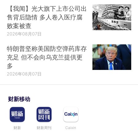
【我闻】光大旗下上市公司出
售背后隐情 多人卷入医疗腐
败案被查
2026年08月07日
特朗普坚称美国防空弹药库存
充足 但不会向乌克兰提供更
多
2026年08月07日
财新移动
财新
财新周刊
Caixin