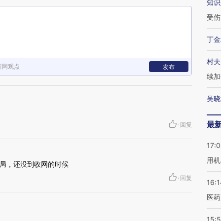
知识
受伤
丁金
村夫
新网观点
发布
续加
吴晓
最
·
回复
17:
用机
局，还没到收网的时候
·
回复
16:1
医药
15:5