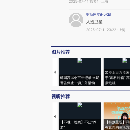
2025-07-11 15:04 · 上海
财新网友iHoXEf
人造卫星
2025-07-11 23:22 · 上海
图片推荐
加沙上百万流离
韩国高温创百年纪录 当局
于“塑料烤箱” 
警告停止一切户外活动
康危机
视听推荐
【不唯一答案】不止“养
【特别呈现】寻
老”
有意思的生活方