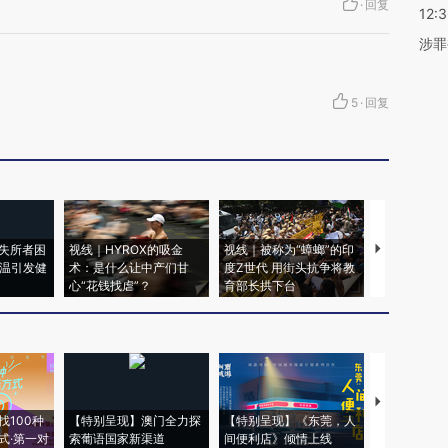
·
回复
12:
涉罪
5
·
回复
失所者困
视线｜HYROX的吸金
视线｜被称为“蟑螂”的印
视线｜“入侵
高温引发健
术：是什么让中产们甘
度Z世代 用街头抗争将教
机”？难民潮
心“花钱找虐”？
育部长拱下台
飞地休达
【推广】走
找100种
【特别呈现】澳门全力探
【特别呈现】《东莞，人
会，让数智科
式·第一对
索葡语国家新渠道
间便利店》倾情上线
业