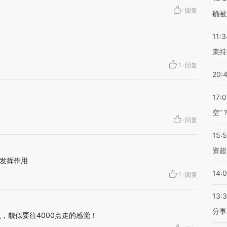
·
回复
确被
11:3
束持
1
·
回复
20:
17:
空”
·
回复
15:
资超
发挥作用
14:
1
·
回复
13:
分事
点，貌似要往4000点走的感觉！