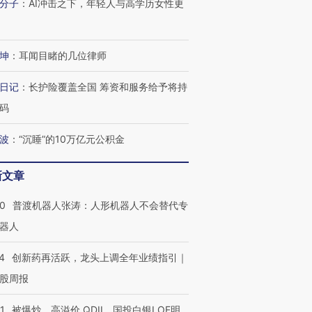
分子
：
AI冲击之下，年轻人与高学历女性更
坤
：
耳闻目睹的几位律师
日记
：
长护险覆盖全国 筹资和服务给予将持
码
波
：
“沉睡”的10万亿元公积金
新文章
00
普渡机器人张涛：人形机器人不会替代专
器人
4
创新药再活跃，龙头上调全年业绩指引｜
股周报
1
被爆炒、高溢价 QDII、国投白银LOF明