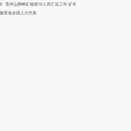
36
贵州山脚树矿难致16人死亡近三年 矿长
被罢免全国人大代表
”还是“人道危
湖北宜昌局部短时降雨
哈尔滨遭遇短时极端强降
撕裂西班牙
128毫米 紧急转移近
雨 3小时累计雨量超80毫
秘鲁纳斯
4000人
米
13人遇难
进第四届链博
【商旅对话】华住集团
技“链”接产
【特别呈现】寻找100种
CFO：不靠规模取胜，华
【特别呈
有意思的生活方式·第三对
住三大增长引擎是什么？
有意思的