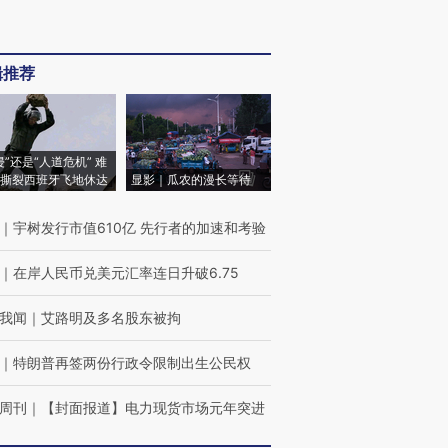
辑推荐
侵”还是“人道危机” 难
撕裂西班牙飞地休达
显影｜瓜农的漫长等待
｜
宇树发行市值610亿 先行者的加速和考验
｜
在岸人民币兑美元汇率连日升破6.75
我闻
｜
艾路明及多名股东被拘
｜
特朗普再签两份行政令限制出生公民权
周刊
｜
【封面报道】电力现货市场元年突进