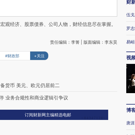
财
伍戈
阅宏观经济、股票债券、公司人物，财经信息尽在掌握。
罗志
易峘
责任编辑：李箐 | 版面编辑：李东昊
#财政部
+关注
视
备货币 美元、欧元仍居前二
叫停 业务合规性和商业逻辑引争议
博
订阅财新网主编精选电邮
唐涯