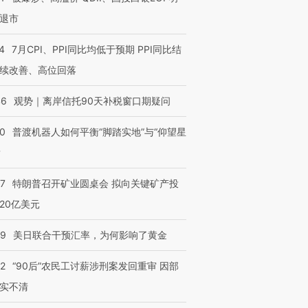
退市
4
7月CPI、PPI同比均低于预期 PPI同比结
续改善、高位回落
46
观势｜离岸信托90天补税窗口期疑问
00
普渡机器人如何平衡“脚踏实地”与“仰望星
？
57
特朗普召开矿业圆桌会 拟向关键矿产投
20亿美元
09
美日联合干预汇率，为何影响了黄金
32
“90后”农民工讨薪涉刑案发回重审 因部
实不清