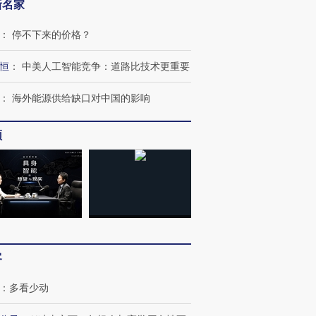
新名家
：
停不下来的价格？
恒
：
中美人工智能竞争：道路比技术更重要
：
海外能源供给缺口对中国的影响
频
客
：
多看少动