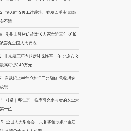
32
“90后”农民工讨薪涉刑案发回重审 因部
实不清
36
贵州山脚树矿难致16人死亡近三年 矿长
被罢免全国人大代表
2
非京籍五环内购房社保降至一年 北京市公
最高可贷340万元
7
寒武纪上半年净利润同比翻倍 营收增速
放缓
53
对话｜邱仁宗：临床研究参与者的安全永
第一位
06
全国人大常委会：六名将领涉嫌严重违
跨国走私7万
视线｜被称为“蟑螂”的印
视线｜“入侵”还是“人道危
法 被罢免全国人大代表