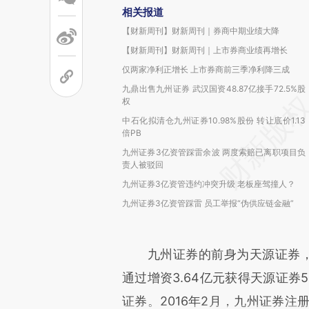
相关报道
【财新周刊】财新周刊｜券商中期业绩大降
【财新周刊】财新周刊｜上市券商业绩再增长
仅两家净利正增长 上市券商前三季净利降三成
九鼎出售九州证券 武汉国资48.87亿接手72.5%股
权
中石化拟清仓九州证券10.98%股份 转让底价1.13
倍PB
九州证券3亿资管踩雷余波 两度索赔已离职项目负
责人被驳回
九州证券3亿资管违约冲突升级 老板座驾撞人？
九州证券3亿资管踩雷 员工举报“伪供应链金融”
九州证券的前身为天源证券，注册
通过增资3.64亿元获得天源证券
证券。2016年2月，九州证券注