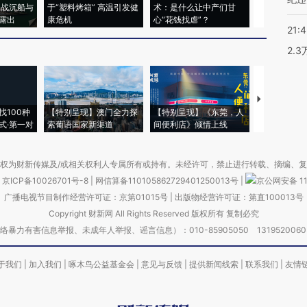
二战沉船与
于“塑料烤箱” 高温引发健
术：是什么让中产们甘
粒摇头丸 尿
露出
康危机
心“花钱找虐”？
毒品
21:
2.
【推广】走
找100种
【特别呈现】澳门全力探
【特别呈现】《东莞，人
会，让数智科
式·第一对
索葡语国家新渠道
间便利店》倾情上线
业
权为财新传媒及/或相关权利人专属所有或持有。未经许可，禁止进行转载、摘编、
京ICP备10026701号-8
|
网信算备110105862729401250013号
|
京公网安备 11
广播电视节目制作经营许可证：京第01015号
|
出版物经营许可证：第直100013号
Copyright 财新网 All Rights Reserved 版权所有 复制必究
害信息举报、未成年人举报、谣言信息）：010-85905050 13195200605 举报邮
于我们
|
加入我们
|
啄木鸟公益基金会
|
意见与反馈
|
提供新闻线索
|
联系我们
|
友情