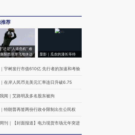
辑推荐
侵”还是“人道危机” 难
撕裂西班牙飞地休达
显影｜瓜农的漫长等待
｜
宇树发行市值610亿 先行者的加速和考验
｜
在岸人民币兑美元汇率连日升破6.75
我闻
｜
艾路明及多名股东被拘
｜
特朗普再签两份行政令限制出生公民权
周刊
｜
【封面报道】电力现货市场元年突进