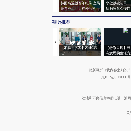
韩国高温创百年纪录 当局
水位跌破纪录 
警告停止一切户外活动
猛犸象化石接连
视听推荐
【不唯一答案】不止“养
【特别呈现】寻
老”
有意思的生活方
财新网所刊载内容之知识产
京ICP证090880号
违法和不良信息举报电话（涉网络暴力有
关