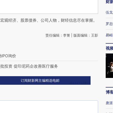
财
伍戈
阅宏观经济、股票债券、公司人物，财经信息尽在掌握。
罗志
易峘
责任编辑：李箐 | 版面编辑：王影
视
IPO询价
批投资 促印尼药企改善医疗服务
订阅财新网主编精选电邮
博
唐涯