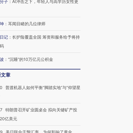
分子
：
AI冲击之下，年轻人与高学历女性更
坤
：
耳闻目睹的几位律师
日记
：
长护险覆盖全国 筹资和服务给予将持
码
波
：
“沉睡”的10万亿元公积金
新文章
00
普渡机器人如何平衡“脚踏实地”与“仰望星
？
57
特朗普召开矿业圆桌会 拟向关键矿产投
20亿美元
09
美日联合干预汇率，为何影响了黄金