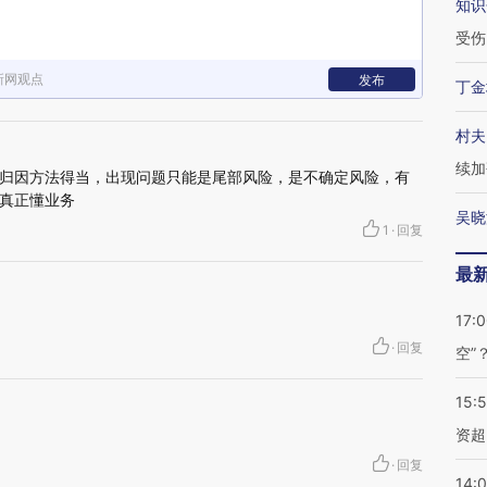
知识
受伤
新网观点
发布
丁金
村夫
续加
归因方法得当，出现问题只能是尾部风险，是不确定风险，有
真正懂业务
吴晓
1
·
回复
最
17:
·
回复
空”
15:
资超
·
回复
14: