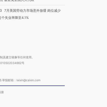
检体内含3种
度Z世代 用街头抗争将教
机”？难民潮撕裂西班牙
秘鲁纳斯
育部长拱下台
飞地休达
13人遇难
43
7月美国劳动力市场意外放缓 岗位减少
3万个失业率降至4.1%
进第四届链博
【商旅对话】华住集团
技“链”接产
【特别呈现】寻找100种
CFO：不靠规模取胜，华
【特别呈
有意思的生活方式·第三对
住三大增长引擎是什么？
有意思的
复制及建立镜像等任何使用。
010502034662号
箱：laixin@caixin.com
链接