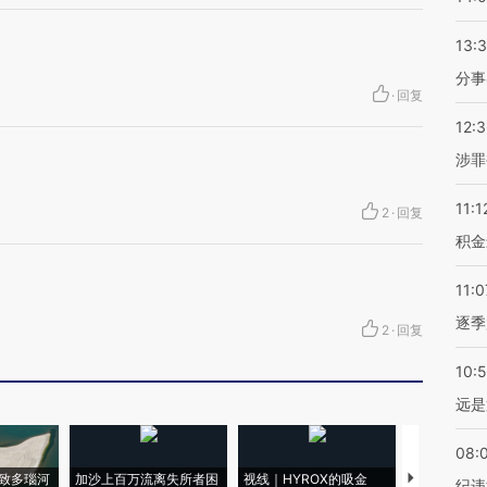
13:
分事
·
回复
12:
涉罪
11:1
2
·
回复
积金
11:0
逐季
2
·
回复
10:
远是
08:
致多瑙河
加沙上百万流离失所者困
视线｜HYROX的吸金
马航飞行员
纪违