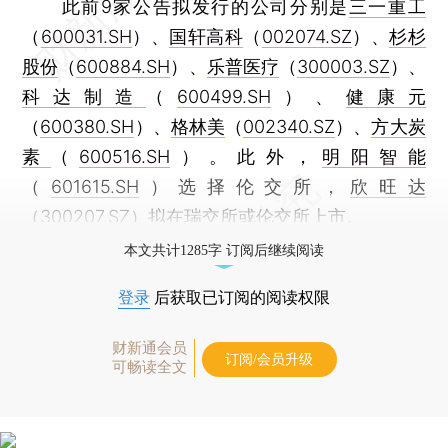
此前9家公告拟发行的公司分别是
三一重工
（
600031.SH
）、
国轩高科
（
002074.SZ
）、
杉杉
股份
（
600884.SH
）、
乐普医疗
（
300003.SZ
）、
科达制造
（
600499.SH
）、
健康元
（
600380.SH
）、
格林美
（
002340.SZ
）、
方大炭
素
（
600516.SH
）。此外，
明阳智能
（
601615.SH
）选择伦交所，
欣旺达
（
300207.SZ
）拟在瑞交所或伦交所上市。
本文共计1285字 订阅后继续阅读
登录
后获取已订阅的阅读权限
财新通会员
订阅/会员升级
可畅读全文