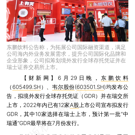
东鹏饮料公告称，为拓展公司国际融资渠道，满足
公司海内外业务发展需求，提升公司国际化品牌和
企业形象，公司拟筹划境外发行全球存托凭证并在
瑞士证券交易所上市。
【财新网】
6月29日晚，
东鹏饮料
（
605499.SH
）、
韦尔股份
(
603501.SH
)均发布公
告，拟境外发行全球存托凭证（GDR）并在瑞交所
上市，2022年内已有12家
A股
上市公司宣布拟发行
GDR，其中10家选择在瑞士上市，预计第一批“中
瑞通”GDR最早将在7月份发行。