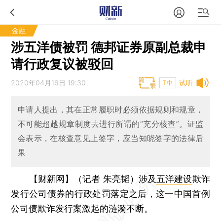
金融
涉五洋债被罚 德邦证券原副总裁申
请行政复议被驳回
2020年04月16日 19:30
试听
T中
申请人提出，其在正常履职时必须依据规则和规章，
不可能超越规章制度去进行所谓的“充分核查”。证监
会表示，在核查意见上签字，应当知晓签字的法律后
果
【财新网】（记者 朱亮韬）
涉及
五洋建设
欺诈
发行公司
债券
的行政处罚落定之后，这一中国首例
公司债欺诈发行案激起的涟漪不断。