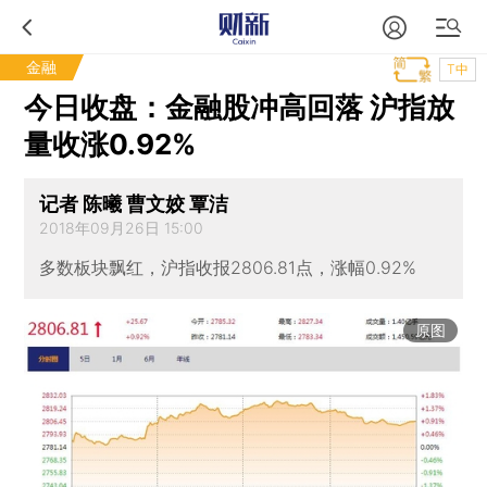
金融
T中
今日收盘：金融股冲高回落 沪指放
量收涨0.92%
记者 陈曦 曹文姣 覃洁
2018年09月26日 15:00
多数板块飘红，沪指收报2806.81点，涨幅0.92%
原图