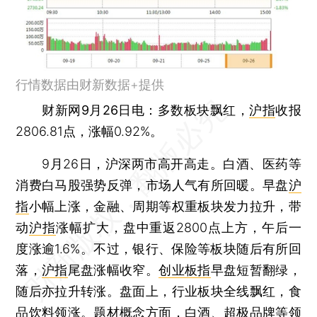
行情数据由财新数据+提供
财新网9月26日电
：多数板块飘红，
沪指
收报
2806.81点，涨幅0.92%。
9月26日，沪深两市高开高走。白酒、医药等
消费白马股强势反弹，市场人气有所回暖。早盘
沪
指
小幅上涨，金融、周期等权重板块发力拉升，带
动
沪指
涨幅扩大，盘中重返2800点上方，午后一
度涨逾1.6%。不过，银行、保险等板块随后有所回
落，
沪指
尾盘涨幅收窄。
创业板指
早盘短暂翻绿，
随后亦拉升转涨。盘面上，行业板块全线飘红，食
品饮料领涨。题材概念方面，白酒、超极品牌等领