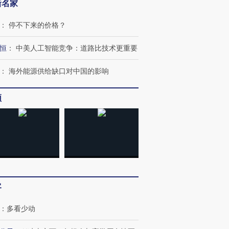
新名家
：
停不下来的价格？
恒
：
中美人工智能竞争：道路比技术更重要
：
海外能源供给缺口对中国的影响
频
客
：
多看少动