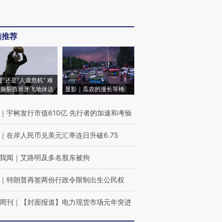
辑推荐
侵”还是“人道危机” 难
撕裂西班牙飞地休达
显影｜瓜农的漫长等待
｜
宇树发行市值610亿 先行者的加速和考验
｜
在岸人民币兑美元汇率连日升破6.75
我闻
｜
艾路明及多名股东被拘
｜
特朗普再签两份行政令限制出生公民权
周刊
｜
【封面报道】电力现货市场元年突进