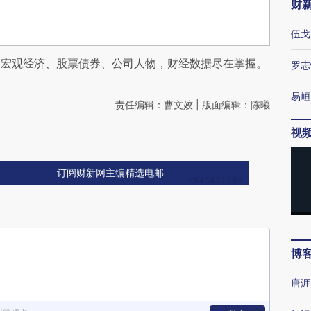
财
伍戈
阅宏观经济、股票债券、公司人物，财经数据尽在掌握。
罗志
易峘
责任编辑：曹文姣 | 版面编辑：陈曦
视
订阅财新网主编精选电邮
博
唐涯