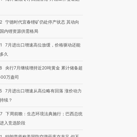
2
宁德时代宜春锂矿仍处停产状态 其动向
国内锂资源供需格局
1
7月进出口增速高位放缓，价格驱动还能
多久
8
央行7月继续增持近20吨黄金 累计储备超
600万盎司
5
7月进出口增速从高位略有回落 涨价动力
持续？
07
下周前瞻：生态环境法典施行；巴西总统
进入竞选阶段
1
特朗普坚称美国防空弹药库存充足 但不