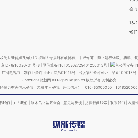
会向
18:
候任
权为财新传媒及/或相关权利人专属所有或持有。未经许可，禁止进行转载、摘编、
京ICP备10026701号-8
|
网信算备110105862729401250013号
|
京公网安备 11
广播电视节目制作经营许可证：京第01015号
|
出版物经营许可证：第直100013号
Copyright 财新网 All Rights Reserved 版权所有 复制必究
害信息举报、未成年人举报、谣言信息）：010-85905050 13195200605 举报邮
于我们
|
加入我们
|
啄木鸟公益基金会
|
意见与反馈
|
提供新闻线索
|
联系我们
|
友情