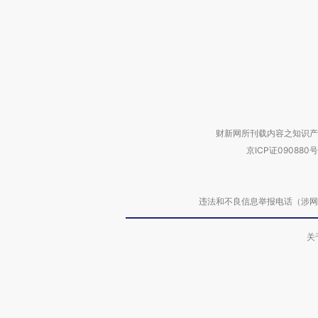
财新网所刊载内容之知识产
京ICP证090880号
违法和不良信息举报电话（涉网络暴力有
关