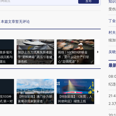
新网观点
发布
知识
受伤
丁金
本篇文章暂无评论
村夫
续加
吴晓
致多瑙河
加沙上百万流离失所者困
视线｜HYROX的吸金
马航飞行员
二战沉船与
于“塑料烤箱” 高温引发健
术：是什么让中产们甘
粒摇头丸 尿
露出
康危机
心“花钱找虐”？
毒品
最
08:
纪违
【推广】走
21:
找100种
【特别呈现】澳门全力探
【特别呈现】《东莞，人
会，让数智科
式·第一对
索葡语国家新渠道
间便利店》倾情上线
业
2.
20: