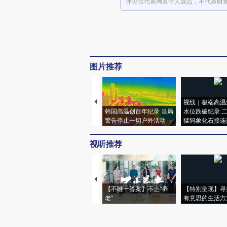
评论仅代表网友个人观点，不代表财
图片推荐
视线｜极端高温
韩国高温创百年纪录 当局
水位跌破纪录 
警告停止一切户外活动
猛犸象化石接连
视听推荐
【不唯一答案】不止“养
【特别呈现】寻
老”
有意思的生活方