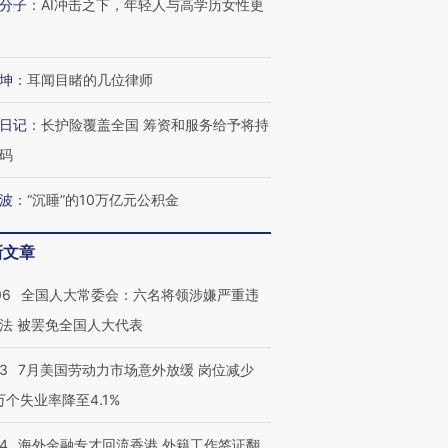
分子
：
AI冲击之下，年轻人与高学历女性更
坤
：
耳闻目睹的几位律师
日记
：
长护险覆盖全国 筹资和服务给予将持
码
波
：
“沉睡”的10万亿元公积金
跨国走私7万
视线｜被称为“蟑螂”的印
视线｜“入侵”还是“人道危
检体内含3种
度Z世代 用街头抗争将教
机”？难民潮撕裂西班牙
秘鲁纳斯
育部长拱下台
飞地休达
13人遇难
新文章
06
全国人大常委会：六名将领涉嫌严重违
法 被罢免全国人大代表
进第四届链博
【商旅对话】华住集团
43
7月美国劳动力市场意外放缓 岗位减少
技“链”接产
【特别呈现】寻找100种
CFO：不靠规模取胜，华
【特别呈
有意思的生活方式·第三对
住三大增长引擎是什么？
有意思的
3万个失业率降至4.1%
14
海外金融专才回流香港 外籍工作签证翻