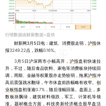
行情数据由财新数据+提供
财新网3月5日电
：建筑、消费股走弱，
沪指
休
报3249.22点，跌幅0.16%。
3月5日沪深两市小幅高开，
沪指
盘初快速拉
升，不过，随后食品饮料、家电等消费板块持续回
调，周期、金融等权重股亦走势较弱，拖累
沪指
冲
高后震荡跳水翻绿，午市休盘前跌幅略有收窄。
创
业板指
盘初涨逾0.7%，随后涨幅回落。盘面上，多
数板块飘绿，建筑材料领跌，军工、计算机等领
涨。题材概念方面，科技类新经济概念股早盘活