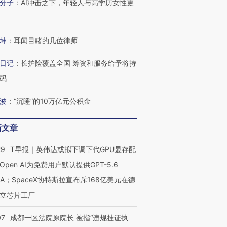
分子
：
AI冲击之下，年轻人与高学历女性更
坤
：
耳闻目睹的几位律师
日记
：
长护险覆盖全国 筹资和服务给予将持
码
波
：
“沉睡”的10万亿元公积金
新文章
29
T早报｜英伟达或拟下调下代GPU显存配
OX的吸金
马航飞行员跨国走私7万
视线｜被称为“蟑螂”的印
让中产们甘
粒摇头丸 尿检体内含3种
度Z世代 用街头抗争将教
秘鲁纳斯
Open AI为免费用户默认提供GPT-5.6
”？
毒品
育部长拱下台
13人遇难
NA；SpaceX协特斯拉宣布斥168亿美元在德
立芯片工厂
07
成都一区法院原院长 被指“违规挂证执