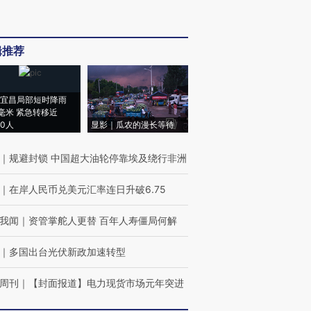
辑推荐
宜昌局部短时降雨
8毫米 紧急转移近
00人
显影｜瓜农的漫长等待
｜
规避封锁 中国超大油轮停靠埃及绕行非洲
｜
在岸人民币兑美元汇率连日升破6.75
我闻
｜
资管掌舵人更替 百年人寿僵局何解
｜
多国出台光伏新政加速转型
周刊
｜
【封面报道】电力现货市场元年突进