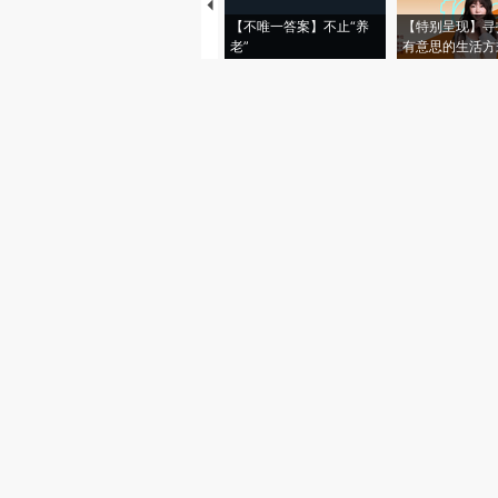
【不唯一答案】不止“养
【特别呈现】寻
老”
有意思的生活方