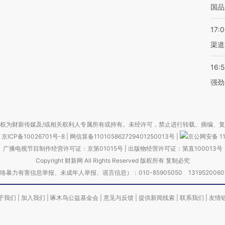
国品
17:
渠道
16:
强劲
权为财新传媒及/或相关权利人专属所有或持有。未经许可，禁止进行转载、摘编、
京ICP备10026701号-8
|
网信算备110105862729401250013号
|
京公网安备 11
广播电视节目制作经营许可证：京第01015号
|
出版物经营许可证：第直100013号
Copyright 财新网 All Rights Reserved 版权所有 复制必究
害信息举报、未成年人举报、谣言信息）：010-85905050 13195200605 举报邮
于我们
|
加入我们
|
啄木鸟公益基金会
|
意见与反馈
|
提供新闻线索
|
联系我们
|
友情