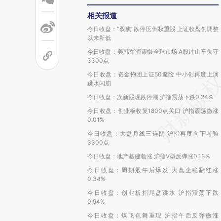
相关报道
今日收盘：“双焦”跌停压倒权重股 上证收盘创调整
以来新低
今日收盘：美韩军演震慑全球市场 A股过山车失守
3300点
今日收盘：资金抱团上证50避险 中小创再度上演
跳水闪崩
今日收盘：次新股现跌停潮 沪指震荡下跌0.24%
今日收盘：创业板收复1800点关口 沪指震荡微涨
0.01%
今日收盘：大盘月线三连阴 沪指再度向下考验
3300点
今日收盘：地产基建领涨 沪指V型反弹涨0.13%
今日收盘：周期股午后爆发 大盘企稳翻红涨
0.34%
今日收盘：创业板指尾盘跳水 沪指震荡下跌
0.94%
今日收盘：煤飞色舞重现 沪指午后反弹微涨