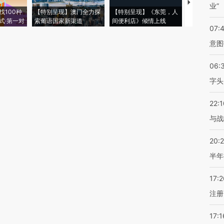
【推广】走
业”
找100种
【特别呈现】澳门全力探
【特别呈现】《东莞，人
会，让数智科
式·第一对
索葡语国家新渠道
间便利店》倾情上线
业
07:
意图
06:
字头
22:1
与战
20:
半年
17:2
注册
17:1