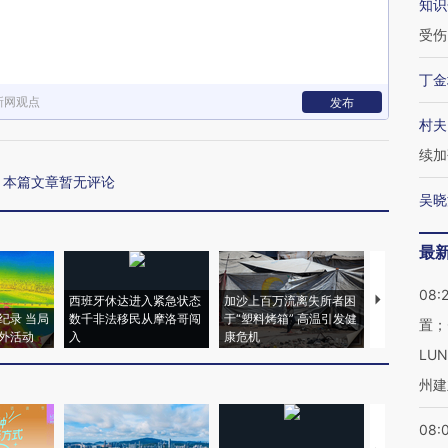
知识
受伤
丁金
新网观点
发布
村夫
续加
本篇文章暂无评论
吴晓
最
08:
西班牙休达进入紧急状态
加沙上百万流离失所者困
视线｜HYR
纪录 当局
数千非法移民从摩洛哥闯
于“塑料烤箱” 高温引发健
术：是什么
置；
外活动
入
康危机
心“花钱找虐
LU
州建
08: