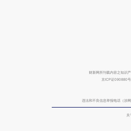
财新网所刊载内容之知识产
京ICP证090880号
违法和不良信息举报电话（涉网络暴力有
关