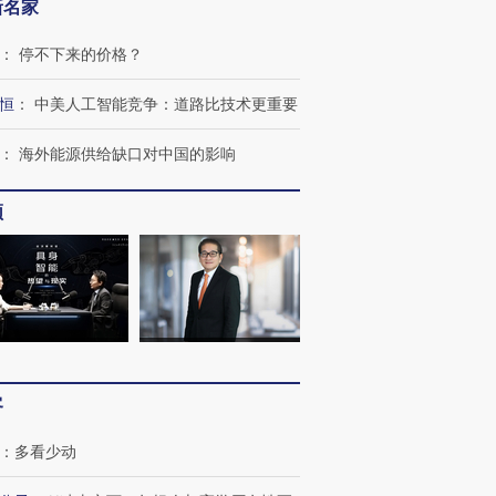
新名家
：
停不下来的价格？
恒
：
中美人工智能竞争：道路比技术更重要
：
海外能源供给缺口对中国的影响
频
客
：
多看少动