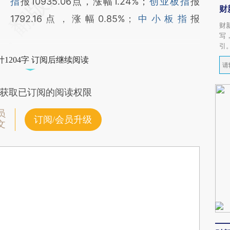
指
报10935.06点，涨幅1.24%；
创业板指
报
财
1792.16点，涨幅0.85%；
中小板指
报
财
写
引
1204字 订阅后继续阅读
获取已订阅的阅读权限
员
订阅/会员升级
文