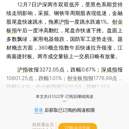
12月7日沪深两市双双低开，受黑色系期货持
续走弱影响，采掘、钢铁等周期股表现低迷，金融
股尾盘快速跳水，拖累
沪指
一度跳水跌逾1%。
创业
板指
午后一度冲高翻红，尾盘亦快速下挫。盘面上
多数飘绿，家用电器领跌，国防军工逆势走强。题
材概念方面，360概念指数午后快速拉升领涨，江
南嘉捷封板。两市成交量较上一交易日略有放量。
沪指
收报3272.05点，跌幅0.67%；
深成指
报
10801.25点，跌幅1.01%；
创业板指
报1776.99点，
跌幅0.41%；
中小板指
报7435.59，跌幅1.35%。
本文共计1522字 订阅后继续阅读
登录
后获取已订阅的阅读权限
财新通会员
订阅/会员升级