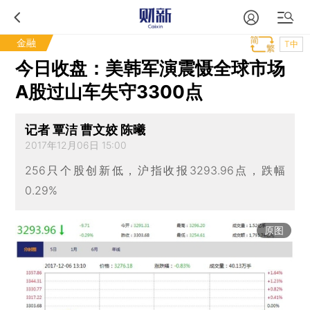
金融
T中
今日收盘：美韩军演震慑全球市场
A股过山车失守3300点
记者 覃洁 曹文姣 陈曦
2017年12月06日 15:00
256只个股创新低，沪指收报3293.96点，跌幅
0.29%
原图