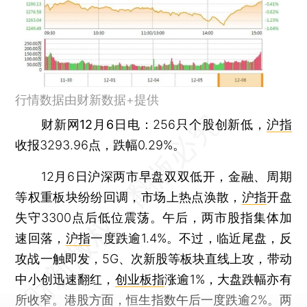
行情数据由财新数据+提供
财新网12月6日电
：256只个股创新低，
沪指
收报3293.96点，跌幅0.29%。
12月6日沪深两市早盘双双低开，金融、周期
等权重板块纷纷回调，市场上热点涣散，
沪指
开盘
失守3300点后低位震荡。午后，两市股指集体加
速回落，
沪指
一度跌逾1.4%。不过，临近尾盘，反
攻战一触即发，5G、次新股等板块直线上攻，带动
中小创迅速翻红，
创业板指
涨逾1%，大盘跌幅亦有
所收窄。港股方面，恒生指数午后一度跌逾2%。两