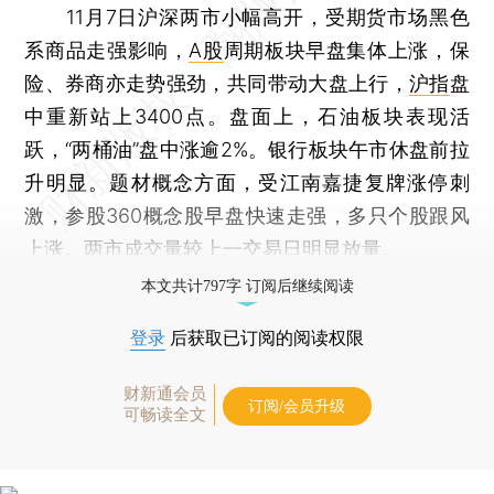
11月7日沪深两市小幅高开，受期货市场黑色
系商品走强影响，
A股
周期板块早盘集体上涨，保
险、券商亦走势强劲，共同带动大盘上行，
沪指
盘
中重新站上3400点。盘面上，石油板块表现活
跃，“两桶油”盘中涨逾2%。银行板块午市休盘前拉
升明显。题材概念方面，受江南嘉捷复牌涨停刺
激，参股360概念股早盘快速走强，多只个股跟风
上涨。两市成交量较上一交易日明显放量。
本文共计797字 订阅后继续阅读
登录
后获取已订阅的阅读权限
财新通会员
订阅/会员升级
可畅读全文