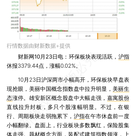
行情数据由财新数据+提供
财新网10月23日电
：环保板块表现活跃，
沪指
休报3379.44点，涨幅0.02%。
10月23日沪深两市小幅高开，环保板块早盘表
现抢眼，美丽中国概念指数盘中拉升明显，
美丽生
态
涨停。雄安新区概念股盘中大幅走强，
嘉寓股份
直线拉升封板，多只个股涨幅明显。不过，在银
行、周期板块走弱拖累下，
沪指
在午市休盘前一度
小幅翻绿。盘面上，行业板块多数飘红，保险股集
体走强。题材概念方面，装配式建筑指数领涨，上