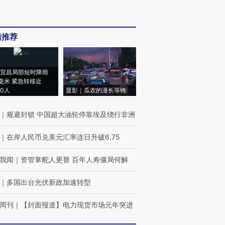
辑推荐
宜昌局部短时降雨
8毫米 紧急转移近
00人
显影｜瓜农的漫长等待
｜
规避封锁 中国超大油轮停靠埃及绕行非洲
｜
在岸人民币兑美元汇率连日升破6.75
我闻
｜
资管掌舵人更替 百年人寿僵局何解
｜
多国出台光伏新政加速转型
周刊
｜
【封面报道】电力现货市场元年突进