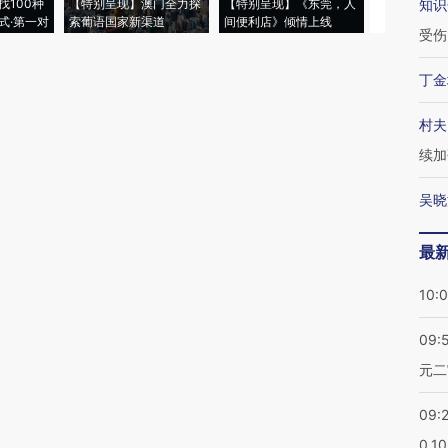
找100种
【特别呈现】澳门全力探
【特别呈现】《东莞，人
会，让数智科
知识
式·第一对
索葡语国家新渠道
间便利店》倾情上线
业
受伤
丁金
村夫
续加
吴晓
最
10:
09:
元二
09:
0.1