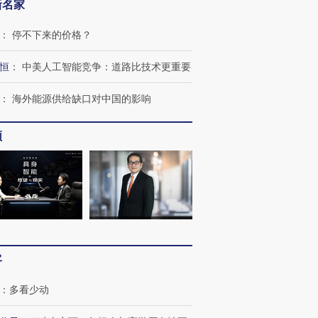
新名家
：
停不下来的价格？
恒
：
中美人工智能竞争：道路比技术更重要
：
海外能源供给缺口对中国的影响
频
OX的吸金
马航飞行员跨国走私7万
视线｜被称为“蟑螂”的印
让中产们甘
粒摇头丸 尿检体内含3种
度Z世代 用街头抗争将教
秘鲁纳斯
”？
毒品
育部长拱下台
13人遇难
客
：
多看少动
进第四届链博
【商旅对话】华住集团