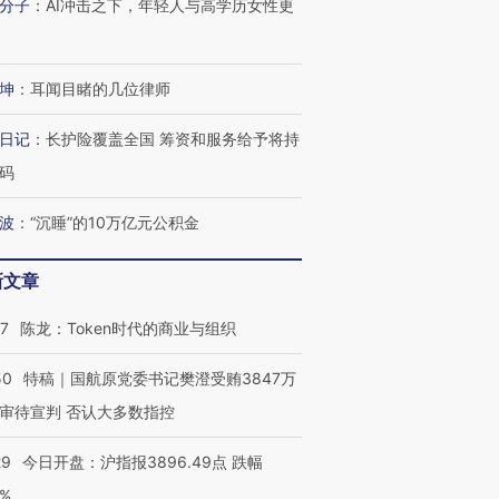
技“链”接产
分子
：
AI冲击之下，年轻人与高学历女性更
【特别呈现】寻找100种
CFO：不靠规模取胜，华
【特别呈
有意思的生活方式·第三对
住三大增长引擎是什么？
有意思的
坤
：
耳闻目睹的几位律师
日记
：
长护险覆盖全国 筹资和服务给予将持
码
波
：
“沉睡”的10万亿元公积金
新文章
07
陈龙：Token时代的商业与组织
50
特稿｜国航原党委书记樊澄受贿3847万
审待宣判 否认大多数指控
29
今日开盘：沪指报3896.49点 跌幅
0%