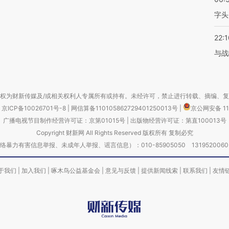
字头
22:1
与战
权为财新传媒及/或相关权利人专属所有或持有。未经许可，禁止进行转载、摘编、
京ICP备10026701号-8
|
网信算备110105862729401250013号
|
京公网安备 11
广播电视节目制作经营许可证：京第01015号
|
出版物经营许可证：第直100013号
Copyright 财新网 All Rights Reserved 版权所有 复制必究
害信息举报、未成年人举报、谣言信息）：010-85905050 13195200605 举报邮
于我们
|
加入我们
|
啄木鸟公益基金会
|
意见与反馈
|
提供新闻线索
|
联系我们
|
友情