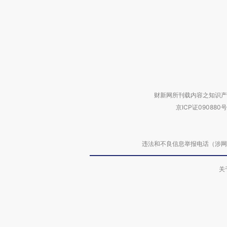
财新网所刊载内容之知识产
京ICP证090880号
违法和不良信息举报电话（涉网络暴力有
关