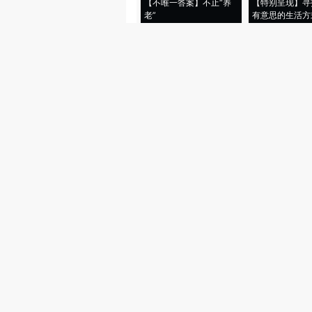
【不唯一答案】不止“养
【特别呈现】寻
老”
有意思的生活方