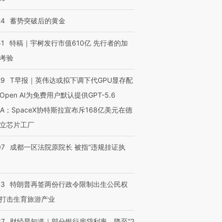
24
蓄势突破后的黄金
51
特稿｜宇树发行市值610亿 先行者的加
考验
29
T早报｜英伟达或拟下调下代GPU显存配
Open AI为免费用户默认提供GPT-5.6
NA；SpaceX协特斯拉宣布斥168亿美元在德
立芯片工厂
07
成都一区法院原院长 被指“违规挂证执
43
特朗普再签两份行政令限制出生公民权
打击生育旅游产业
37
财经早知道｜部分银行房贷利率，降至“2