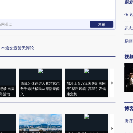
财
伍戈
新网观点
发布
罗志
易峘
本篇文章暂无评论
视
西班牙休达进入紧急状态
加沙上百万流离失所者困
视线｜HYR
纪录 当局
数千非法移民从摩洛哥闯
于“塑料烤箱” 高温引发健
术：是什么
外活动
入
康危机
心“花钱找虐
博
唐涯
【推广】走