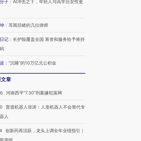
分子
：
AI冲击之下，年轻人与高学历女性更
坤
：
耳闻目睹的几位律师
进第四届链博
【商旅对话】华住集团
技“链”接产
【特别呈现】寻找100种
CFO：不靠规模取胜，华
【特别呈
有意思的生活方式·第三对
住三大增长引擎是什么？
有意思的
日记
：
长护险覆盖全国 筹资和服务给予将持
码
波
：
“沉睡”的10万亿元公积金
新文章
26
河南西平“7.30”刑案嫌犯落网
00
普渡机器人张涛：人形机器人不会替代专
器人
4
创新药再活跃，龙头上调全年业绩指引｜
股周报