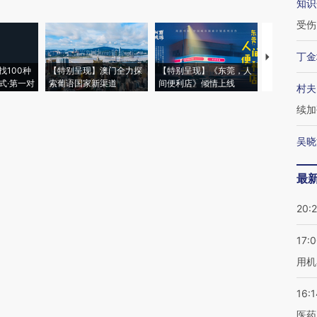
知识
受伤
丁金
【推广】走
找100种
【特别呈现】澳门全力探
【特别呈现】《东莞，人
会，让数智科
式·第一对
索葡语国家新渠道
间便利店》倾情上线
业
村夫
续加
吴晓
最
20:
17:
用机
16:1
医药