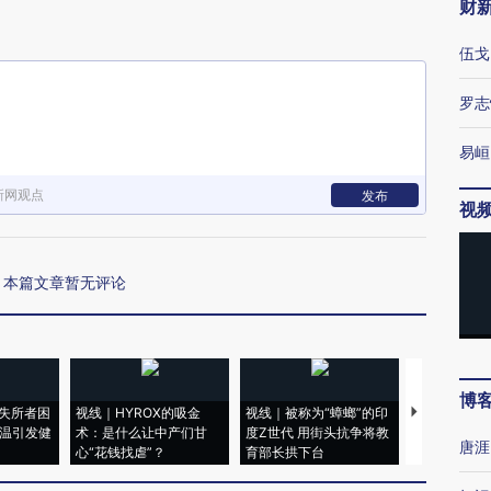
财
伍戈
罗志
易峘
新网观点
发布
视
本篇文章暂无评论
博
失所者困
视线｜HYROX的吸金
视线｜被称为“蟑螂”的印
视线｜“入侵
高温引发健
术：是什么让中产们甘
度Z世代 用街头抗争将教
机”？难民潮
唐涯
心“花钱找虐”？
育部长拱下台
飞地休达