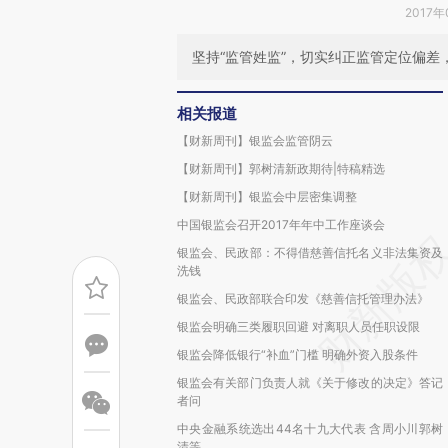
2017年
坚持“监管姓监”，切实纠正监管定位偏差
相关报道
【财新周刊】银监会监管阴云
【财新周刊】郭树清新政期待|特稿精选
【财新周刊】银监会中层密集调整
中国银监会召开2017年年中工作座谈会
银监会、民政部：不得借慈善信托名义非法集资及
洗钱
银监会、民政部联合印发《慈善信托管理办法》
银监会明确三类履职回避 对离职人员任职设限
银监会降低银行“补血”门槛 明确外资入股条件
银监会有关部门负责人就《关于修改的决定》答记
者问
中央金融系统选出44名十九大代表 含周小川郭树
清等