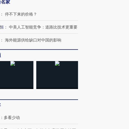
新名家
：
停不下来的价格？
恒
：
中美人工智能竞争：道路比技术更重要
：
海外能源供给缺口对中国的影响
频
客
”还是“人道危
湖北宜昌局部短时降雨
哈尔滨遭遇短时极端强降
撕裂西班牙
128毫米 紧急转移近
雨 3小时累计雨量超80毫
秘鲁纳斯
：
多看少动
4000人
米
13人遇难