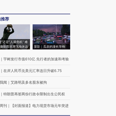
辑推荐
侵”还是“人道危机” 难
撕裂西班牙飞地休达
显影｜瓜农的漫长等待
｜
宇树发行市值610亿 先行者的加速和考验
｜
在岸人民币兑美元汇率连日升破6.75
我闻
｜
艾路明及多名股东被拘
｜
特朗普再签两份行政令限制出生公民权
周刊
｜
【封面报道】电力现货市场元年突进