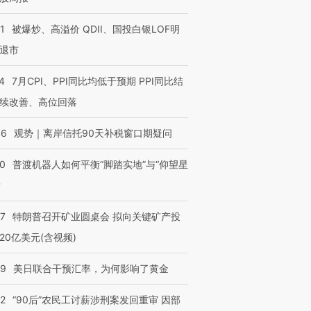
1
被爆炒、高溢价 QDII、国投白银LOF明
退市
4
7月CPI、PPI同比均低于预期 PPI同比结
续改善、高位回落
46
观势｜离岸信托90天补税窗口期疑问
00
普渡机器人如何平衡“脚踏实地”与“仰望星
？
57
特朗普召开矿业圆桌会 拟向关键矿产投
20亿美元(含视频)
09
美日联合干预汇率，为何影响了黄金
32
“90后”农民工讨薪涉刑案发回重审 因部