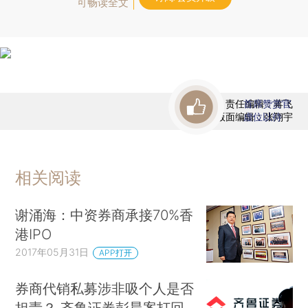
可畅读全文
责任编辑：蒋飞
首席赞赏官
版面编辑：张翔宇
虚位以待
相关阅读
谢涌海：中资券商承接70%香
港IPO
2017年05月31日
APP打开
券商代销私募涉非吸个人是否
担责？ 齐鲁证券彭晨案打回