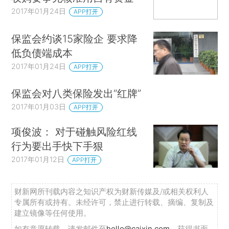
2017年01月24日
APP打开
保监会约谈15家险企 要求降
低负债端成本
2017年01月24日
APP打开
保监会对八类保险发出“红牌”
2017年01月03日
APP打开
项俊波： 对于碰触风险红线
行为要出手快下手狠
2017年01月12日
APP打开
财新网所刊载内容之知识产权为财新传媒及/或相关权利人
专属所有或持有。未经许可，禁止进行转载、摘编、复制及
建立镜像等任何使用。
如有意愿转载，请发邮件至
hello@caixin.com
，获得书面