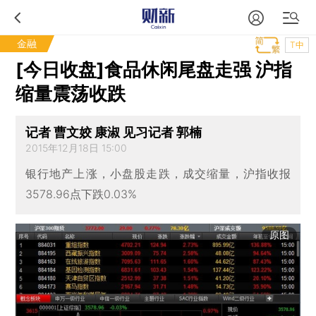
金融
T中
[今日收盘]食品休闲尾盘走强 沪指
缩量震荡收跌
记者 曹文姣 康淑 见习记者 郭楠
2015年12月18日 15:00
银行地产上涨，小盘股走跌，成交缩量，沪指收报
3578.96点下跌0.03%
原图