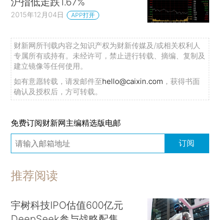
沪指低走跌1.67%
2015年12月04日
APP打开
财新网所刊载内容之知识产权为财新传媒及/或相关权利人
专属所有或持有。未经许可，禁止进行转载、摘编、复制及
建立镜像等任何使用。
如有意愿转载，请发邮件至
hello@caixin.com
，获得书面
确认及授权后，方可转载。
免费订阅财新网主编精选版电邮
订阅
推荐阅读
宇树科技IPO估值600亿元
DeepSeek参与战略配售