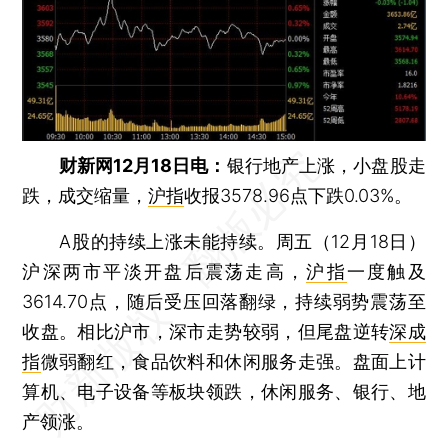
财新网12月18日电：
银行地产上涨，小盘股走
跌，成交缩量，
沪指
收报3578.96点下跌0.03%。
A股的持续上涨未能持续。周五（12月18日）
沪深两市平淡开盘后震荡走高，
沪指
一度触及
3614.70点，随后受压回落翻绿，持续弱势震荡至
收盘。相比沪市，深市走势较弱，但尾盘逆转
深成
指
微弱翻红，食品饮料和休闲服务走强。盘面上计
算机、电子设备等板块领跌，休闲服务、银行、地
产领涨。