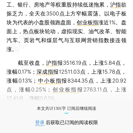
工、银行、房地产等权重股持续低迷拖累，
沪指
欲
振乏力，全天在3500点上方窄幅震荡。以电子板
块为代表的小盘股领跑盘面，
创业板指
涨近1%。盘
面上，热点板块轮动，虚拟现实、油气改革、智能
汽车、页岩气和煤层气与互联网营销指数接连领
涨。
截至收盘，
沪指
报3516.19点，上涨5.84点，
涨幅0.17%；
深成指
报12511.03点，上涨15.78点，
涨幅0.13%；
中小板指
报8344.35点，上涨20.92
点，涨幅0.25%；
创业板指
报2763.11点，上涨
17.41点，涨幅0.63%。
本文共计1301字 订阅后继续阅读
登录
后获取已订阅的阅读权限