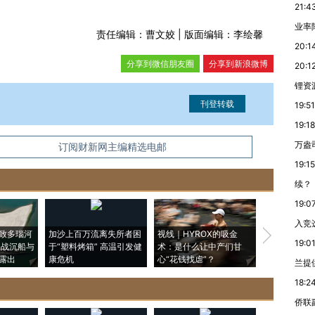
21:4
业率降
责任编辑：曹文姣 | 版面编辑：李绘馨
20:1
分享到微信朋友圈
分享到新浪微博
20:1
锂资
19:51
19:18
万盎
信息。经确认即可刊登转载。
订阅财新网主编精选电邮
19:15
续？
19:0
入竞
致多瑙河
加沙上百万流离失所者困
视线｜HYROX的吸金
马航飞行员
19:0
二战沉船与
于“塑料烤箱” 高温引发健
术：是什么让中产们甘
粒摇头丸 尿
露出
康危机
心“花钱找虐”？
毒品
兰提
18:2
侨联