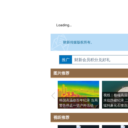
Loading...
财新传媒版权所有。
推广
如需刊登转载请点击右侧按钮，提交相关
财新会员积分兑好礼
图片推荐
视线｜极端高温
韩国高温创百年纪录 当局
水位跌破纪录 
警告停止一切户外活动
猛犸象化石接连
视听推荐