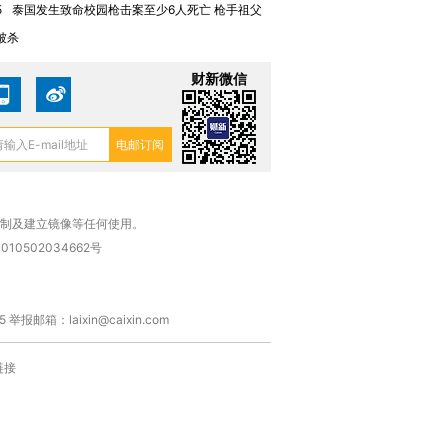
5
泰国发生致命校园枪击案至少6人死亡 枪手祖父
被杀
进第四届链博
【商旅对话】华住集团
技“链”接产
【特别呈现】寻找100种
CFO：不靠规模取胜，华
【特别呈
有意思的生活方式·第三对
住三大增长引擎是什么？
有意思的
财新微信
复制及建立镜像等任何使用。
010502034662号
箱：laixin@caixin.com
链接