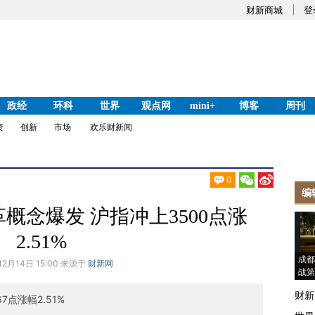
财新商城
登
政经
环科
世界
观点网
mini+
博客
周刊
资
创新
市场
欢乐财新闻
0
编
革概念爆发 沪指冲上3500点涨
2.51%
成都
12月14日 15:00 来源于
财新网
战第
财新
7点涨幅2.51%