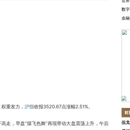
世界
数字
金融
，权重发力，
沪指
收报3520.67点涨幅2.51%。
财
伍戈
高走，早盘“煤飞色舞”再现带动大盘震荡上升，午后