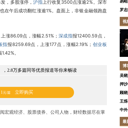
易峘
爆发，多股涨停，
沪指
上行收复3500点涨逾2%。深市
罗志
也在午后成功翻红涨逾1%。盘面上，非银金融领跑盘
视
，上涨86.09点，涨幅2.51%；
深成指
报12400.59点，
板指
报8259.69点，上涨177点，涨幅2.19%；
创业板
1.42%。
博
，2.8万多篇同等优质报道等你来畅读
吴晓
押沙
1
立即购买
顾晓
元/篇
王烁
中外
阅宏观经济、股票债券、公司人物，财经数据尽在掌
最