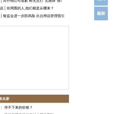
|
库什纳公司道歉 称无意打"女婿牌"推广
说
|
你周围的人,他们都是从哪来？
|
银监会进一步防风险 出台押品管理指引
新名家
：
停不下来的价格？