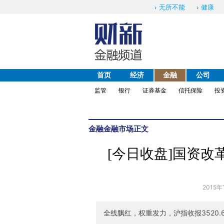
无所不能
健康
首页
经济
金融
公司
监管
银行
证券基金
信托保险
投
金融
金融市场
正文
[今日收盘]国资改
2015年
全线飘红，权重发力，沪指收报3520.6