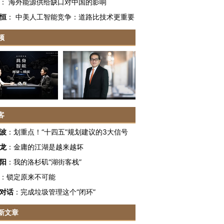
：
海外能源供给缺口对中国的影响
恒
：
中美人工智能竞争：道路比技术更重要
频
客
波
：
划重点！“十四五”规划建议的3大信号
龙
：
金庸的江湖是越来越坏
阳
：
我的洛杉矶“湖街客栈”
：
锁定原来不可能
对话
：
完成垃圾管理这个“闭环”
新文章