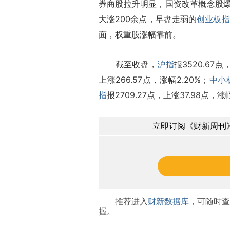
券商股拉升明显，国资改革概念股
大涨200余点，早盘走弱的
创业板指
面，权重股涨幅靠前。
截至收盘，
沪指
报3520.67点
上涨266.57点，涨幅2.20%；
中小
指
报2709.27点，上涨37.98点，涨幅
立即订阅《财新周刊》
推荐进入
财新数据库
，可随时查
握。