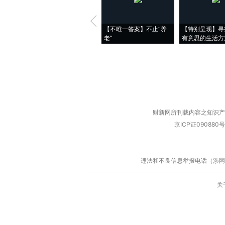
【不唯一答案】不止“养
【特别呈现】寻
老”
有意思的生活方
财新网所刊载内容之知识产
京ICP证090880号
违法和不良信息举报电话（涉网络暴力有
关