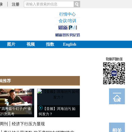
录
注册
行情中心
会议/培训
图片
视频
指数
English
辑推荐
订阅
电邮
“高考最牛钉子户”备
【音频】洱海治污 如
21次高考
何发力？
周刊
|
经济下行压力显现