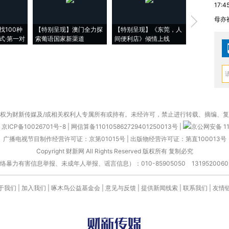
17:4
母亦
【推广】走
找100种
【特别呈现】澳门全力探
【特别呈现】《东莞，人
会，让数智科
式·第一对
索葡语国家新渠道
间便利店》倾情上线
业
权为财新传媒及/或相关权利人专属所有或持有。未经许可，禁止进行转载、摘编、
京ICP备10026701号-8
|
网信算备110105862729401250013号
|
京公网安备 11
广播电视节目制作经营许可证：京第01015号
|
出版物经营许可证：第直100013号
Copyright 财新网 All Rights Reserved 版权所有 复制必究
害信息举报、未成年人举报、谣言信息）：010-85905050 13195200605 举报邮
于我们
|
加入我们
|
啄木鸟公益基金会
|
意见与反馈
|
提供新闻线索
|
联系我们
|
友情