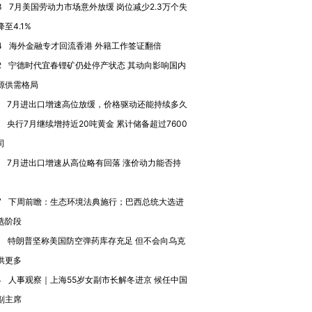
3
7月美国劳动力市场意外放缓 岗位减少2.3万个失
至4.1%
4
海外金融专才回流香港 外籍工作签证翻倍
2
宁德时代宜春锂矿仍处停产状态 其动向影响国内
源供需格局
7月进出口增速高位放缓，价格驱动还能持续多久
央行7月继续增持近20吨黄金 累计储备超过7600
司
7月进出口增速从高位略有回落 涨价动力能否持
7
下周前瞻：生态环境法典施行；巴西总统大选进
选阶段
跨国走私7万
视线｜被称为“蟑螂”的印
视线｜“入侵”还是“人道危
1
特朗普坚称美国防空弹药库存充足 但不会向乌克
检体内含3种
度Z世代 用街头抗争将教
机”？难民潮撕裂西班牙
秘鲁纳斯
育部长拱下台
飞地休达
13人遇难
供更多
4
人事观察｜上海55岁女副市长解冬进京 候任中国
副主席