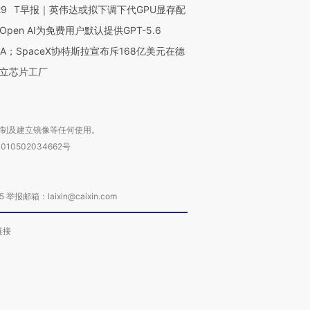
29
T早报｜英伟达或拟下调下代GPU显存配
Open AI为免费用户默认提供GPT-5.6
NA；SpaceX协特斯拉宣布斥168亿美元在德
立芯片工厂
复制及建立镜像等任何使用。
010502034662号
箱：laixin@caixin.com
链接