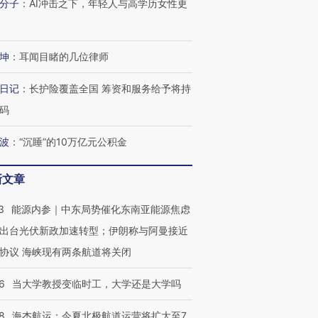
分子
：
AI冲击之下，年轻人与高学历女性更
坤
：
耳闻目睹的几位律师
日记
：
长护险覆盖全国 筹资和服务给予将持
码
波
：
“沉睡”的10万亿元公积金
新文章
3
能源内参｜中东局势催化东南亚能源焦虑
出台光伏新政加速转型；伊朗称与阿曼接近
协议 海峡现有两条航道将关闭
6
当大学教授变临时工，大学还是大学吗
8
海杰航运：今夏北极航道运营将扩大至7