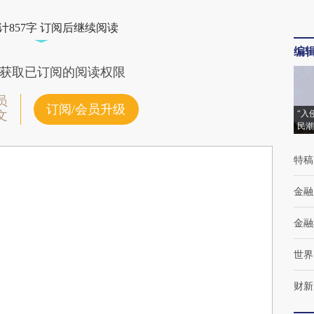
计857字 订阅后继续阅读
编
获取已订阅的阅读权限
员
订阅/会员升级
“入
文
民潮
特稿
金融
金融
世界
财新