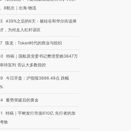
、8航次｜出海·物流
53
439%之后的6天：被硅谷和华尔街追捧
才，为何走入杠杆误区
07
陈龙：Token时代的商业与组织
50
特稿｜国航原党委书记樊澄受贿3847万
审待宣判 否认大多数指控
29
今日开盘：沪指报3896.49点 跌幅
0%
24
蓄势突破后的黄金
51
特稿｜宇树发行市值610亿 先行者的加
考验