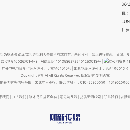
08:
置；
LU
州建
权为财新传媒及/或相关权利人专属所有或持有。未经许可，禁止进行转载、摘编、
京ICP备10026701号-8
|
网信算备110105862729401250013号
|
京公网安备 11
广播电视节目制作经营许可证：京第01015号
|
出版物经营许可证：第直100013号
Copyright 财新网 All Rights Reserved 版权所有 复制必究
害信息举报、未成年人举报、谣言信息）：010-85905050 13195200605 举报邮
于我们
|
加入我们
|
啄木鸟公益基金会
|
意见与反馈
|
提供新闻线索
|
联系我们
|
友情