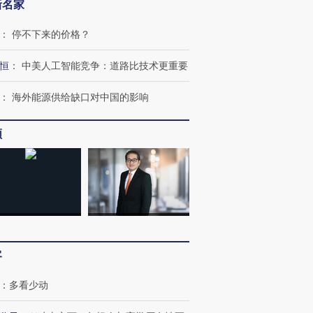
新名家
：
停不下来的价格？
恒
：
中美人工智能竞争：道路比技术更重要
：
海外能源供给缺口对中国的影响
OX的吸金
马航飞行员跨国走私7万
视线｜被称为“蟑螂”的印
让中产们甘
粒摇头丸 尿检体内含3种
度Z世代 用街头抗争将教
秘鲁纳斯
频
”？
毒品
育部长拱下台
13人遇难
进第四届链博
【商旅对话】华住集团
技“链”接产
【特别呈现】寻找100种
CFO：不靠规模取胜，华
【特别呈
有意思的生活方式·第三对
住三大增长引擎是什么？
有意思的
客
：
多看少动