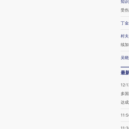
知识
受伤
丁金
村夫
续加
吴晓
最
12:1
多国
达成
11:5
11:3