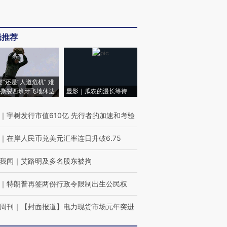
辑推荐
侵”还是“人道危机” 难
撕裂西班牙飞地休达
显影｜瓜农的漫长等待
｜
宇树发行市值610亿 先行者的加速和考验
｜
在岸人民币兑美元汇率连日升破6.75
我闻
｜
艾路明及多名股东被拘
｜
特朗普再签两份行政令限制出生公民权
周刊
｜
【封面报道】电力现货市场元年突进