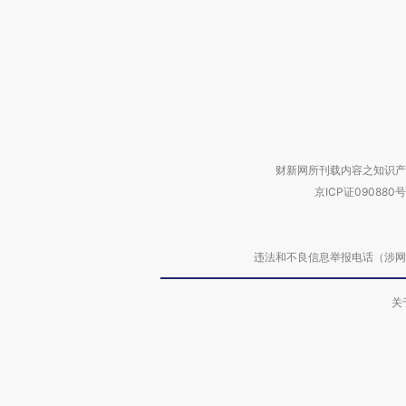
财新网所刊载内容之知识产
京ICP证090880号
违法和不良信息举报电话（涉网络暴力有
关