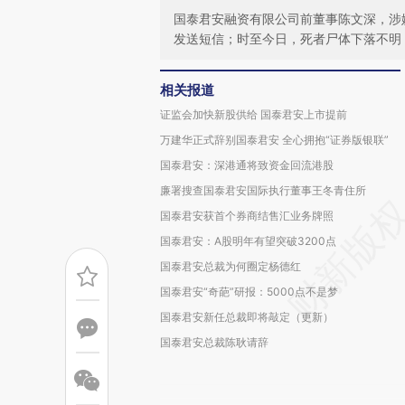
国泰君安融资有限公司前董事陈文深，涉嫌
发送短信；时至今日，死者尸体下落不明
相关报道
证监会加快新股供给 国泰君安上市提前
万建华正式辞别国泰君安 全心拥抱“证券版银联”
国泰君安：深港通将致资金回流港股
廉署搜查国泰君安国际执行董事王冬青住所
国泰君安获首个券商结售汇业务牌照
国泰君安：A股明年有望突破3200点
国泰君安总裁为何圈定杨德红
国泰君安“奇葩”研报：5000点不是梦
国泰君安新任总裁即将敲定（更新）
国泰君安总裁陈耿请辞