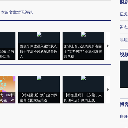
财
本篇文章暂无评论
伍戈
罗志
易峘
西班牙休达进入紧急状态
加沙上百万流离失所者困
视线｜HYR
纪录 当局
数千非法移民从摩洛哥闯
于“塑料烤箱” 高温引发健
术：是什么
视
外活动
入
康危机
心“花钱找虐
【推广】走
找100种
【特别呈现】澳门全力探
【特别呈现】《东莞，人
会，让数智科
式·第一对
索葡语国家新渠道
间便利店》倾情上线
业
博
唐涯