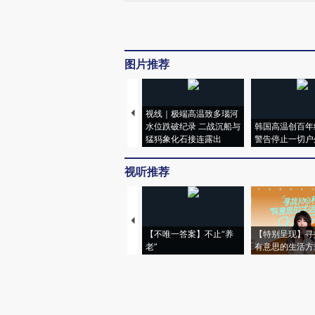
图片推荐
视线｜极端高温致多瑙河
水位跌破纪录 二战沉船与
韩国高温创百年
猛犸象化石接连露出
警告停止一切户
视听推荐
【不唯一答案】不止“养
【特别呈现】寻
老”
有意思的生活方