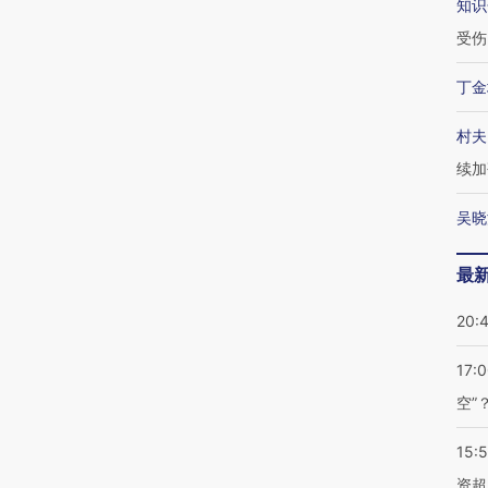
知识
受伤
丁金
村夫
续加
吴晓
最
20:
17:
空”
15:
资超