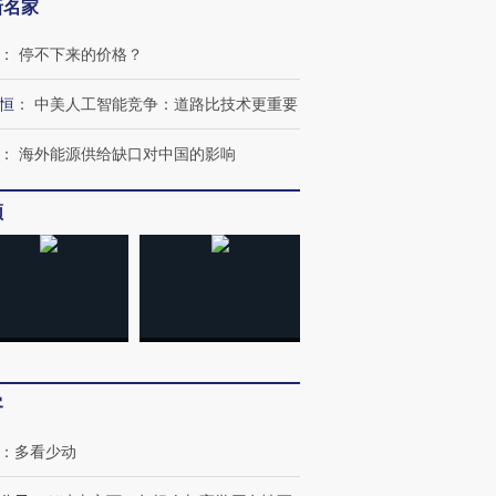
新名家
：
停不下来的价格？
恒
：
中美人工智能竞争：道路比技术更重要
：
海外能源供给缺口对中国的影响
跨国走私7万
频
视线｜被称为“蟑螂”的印
视线｜“入侵”还是“人道危
检体内含3种
度Z世代 用街头抗争将教
机”？难民潮撕裂西班牙
秘鲁纳斯
育部长拱下台
飞地休达
13人遇难
进第四届链博
【商旅对话】华住集团
技“链”接产
【特别呈现】寻找100种
CFO：不靠规模取胜，华
【特别呈
客
有意思的生活方式·第三对
住三大增长引擎是什么？
有意思的
：
多看少动