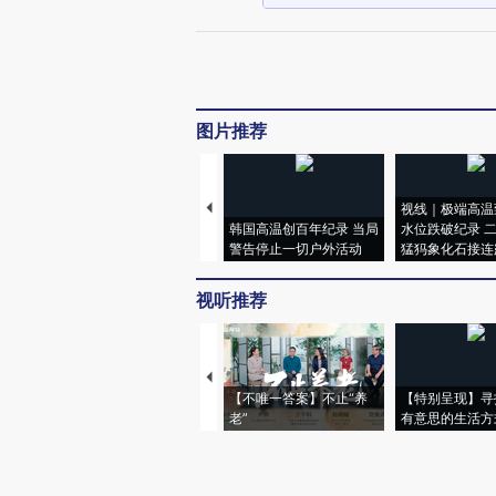
图片推荐
视线｜极端高温
韩国高温创百年纪录 当局
水位跌破纪录 
警告停止一切户外活动
猛犸象化石接连
视听推荐
【不唯一答案】不止“养
【特别呈现】寻
老”
有意思的生活方