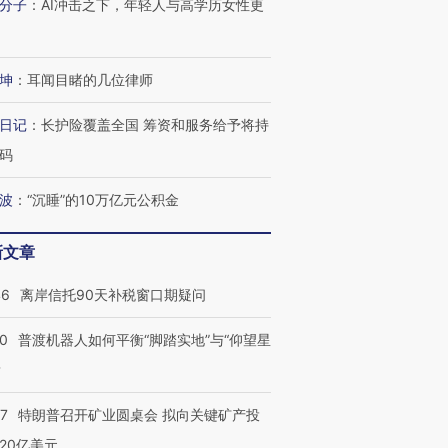
分子
：
AI冲击之下，年轻人与高学历女性更
坤
：
耳闻目睹的几位律师
日记
：
长护险覆盖全国 筹资和服务给予将持
码
波
：
“沉睡”的10万亿元公积金
新文章
46
离岸信托90天补税窗口期疑问
00
普渡机器人如何平衡“脚踏实地”与“仰望星
？
57
特朗普召开矿业圆桌会 拟向关键矿产投
20亿美元