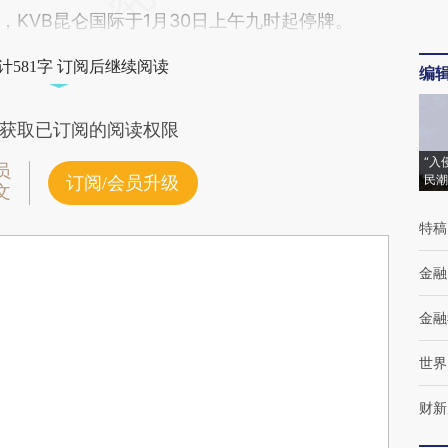
KVB昆仑国际于1月30日上午九时起停牌。
计581字 订阅后继续阅读
编
获取已订阅的阅读权限
“入
员
民潮
订阅/会员升级
文
特稿
金融
金融
世界
财新