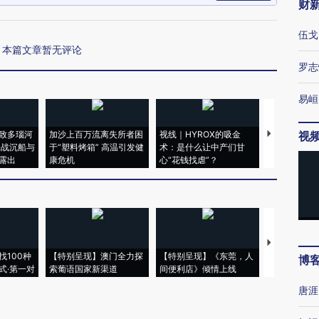
财
伍戈
本篇文章暂无评论
罗志
易峘
致多瑙河
加沙上百万流离失所者困
视线｜HYROX的吸金
马航飞行员
视
二战沉船与
于“塑料烤箱” 高温引发健
术：是什么让中产们甘
粒摇头丸 尿
露出
康危机
心“花钱找虐”？
毒品
【推广】走
找100种
【特别呈现】澳门全力探
【特别呈现】《东莞，人
会，让数智科
博
式·第一对
索葡语国家新渠道
间便利店》倾情上线
业
唐涯