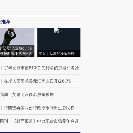
辑推荐
侵”还是“人道危机” 难
撕裂西班牙飞地休达
显影｜瓜农的漫长等待
｜
宇树发行市值610亿 先行者的加速和考验
｜
在岸人民币兑美元汇率连日升破6.75
我闻
｜
艾路明及多名股东被拘
｜
特朗普再签两份行政令限制出生公民权
周刊
｜
【封面报道】电力现货市场元年突进