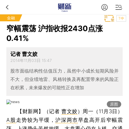
金融
T中
窄幅震荡 沪指收报2430点涨
0.41%
记者 曹文姣
2014年11月03日 15:47
股市面临结构性估值压力，虽然中小成长短期风险并
不大，但业绩地雷、风格转换及再配置带来的风险正
在积累，未来爆发的可能性正在增加
原图
【财新网】（记者
曹文姣
）
周一（11月3日）
A股
走势较为平缓，
沪深两市
早盘高开后窄幅震
荡，上涨势头虽然放缓，大盘重心仍在上移。交通