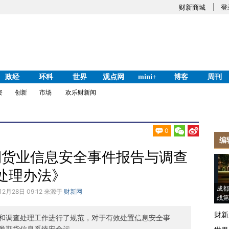
财新商城
登
政经
环科
世界
观点网
mini+
博客
周刊
资
创新
市场
欢乐财新闻
0
编
期货业信息安全事件报告与调查
处理办法》
成都
12月28日 09:12 来源于
财新网
战第
财新
和调查处理工作进行了规范，对于有效处置信息安全事
券期货信息系统安全运