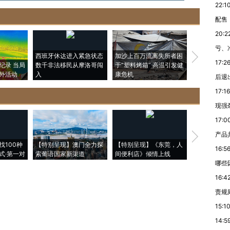
22:1
配售
20:2
亏、
西班牙休达进入紧急状态
加沙上百万流离失所者困
视线｜HYR
17:2
纪录 当局
数千非法移民从摩洛哥闯
于“塑料烤箱” 高温引发健
术：是什么
外活动
入
康危机
心“花钱找虐
后退
17:16
现强
17:0
产品
【推广】走
找100种
【特别呈现】澳门全力探
【特别呈现】《东莞，人
会，让数智科
16:5
式·第一对
索葡语国家新渠道
间便利店》倾情上线
业
哪些
16:4
责规
15:1
14:5