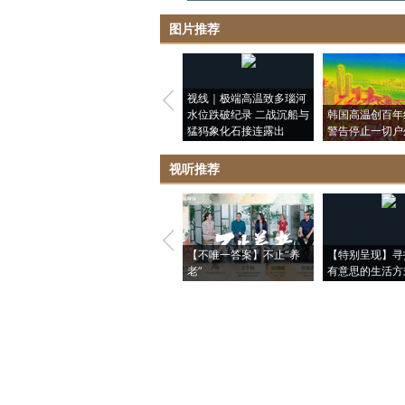
图片推荐
视线｜极端高温致多瑙河
水位跌破纪录 二战沉船与
韩国高温创百年
猛犸象化石接连露出
警告停止一切户
视听推荐
【不唯一答案】不止“养
【特别呈现】寻
老”
有意思的生活方