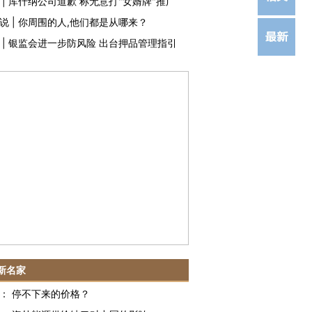
|
库什纳公司道歉 称无意打"女婿牌"推广
说
|
你周围的人,他们都是从哪来？
|
银监会进一步防风险 出台押品管理指引
新名家
：
停不下来的价格？