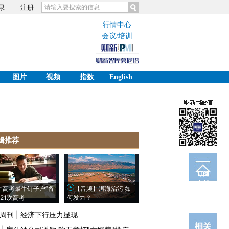
录
注册
行情中心
会议/培训
图片
视频
指数
English
辑推荐
订阅
电邮
“高考最牛钉子户”备
【音频】洱海治污 如
21次高考
何发力？
周刊
|
经济下行压力显现