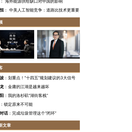
：
海外能源供给缺口对中国的影响
恒
：
中美人工智能竞争：道路比技术更重要
频
客
波
：
划重点！“十四五”规划建议的3大信号
龙
：
金庸的江湖是越来越坏
阳
：
我的洛杉矶“湖街客栈”
：
锁定原来不可能
对话
：
完成垃圾管理这个“闭环”
新文章