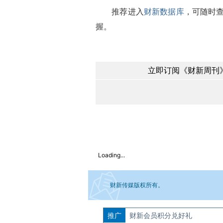
推荐进入
财新数据库
，可随时
握。
立即订阅《财新周刊》
Loading...
财新传媒版权所有。
推广
如需刊登转载请点击右侧按钮，提交相关
财新会员积分兑好礼