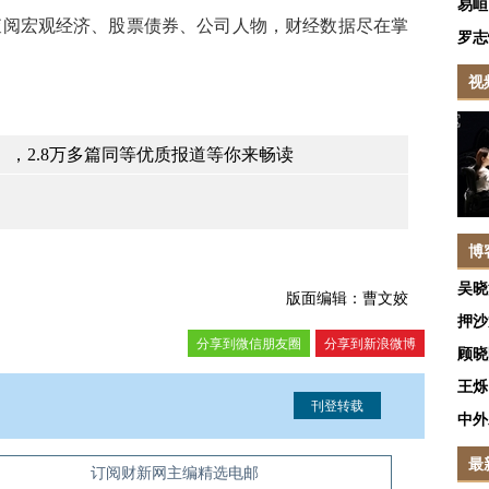
易峘
查阅宏观经济、股票债券、公司人物，财经数据尽在掌
罗志
视
，2.8万多篇同等优质报道等你来畅读
博
吴晓
版面编辑：曹文姣
押沙
分享到微信朋友圈
分享到新浪微博
顾晓
王烁
中外
最
信息。经确认即可刊登转载。
订阅财新网主编精选电邮