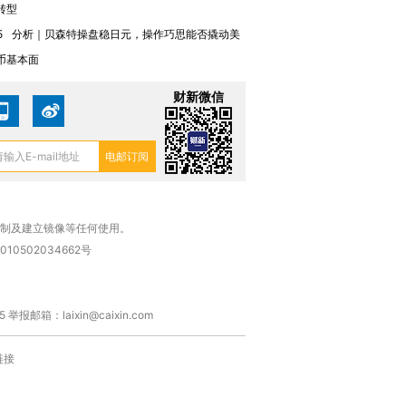
转型
5
分析｜贝森特操盘稳日元，操作巧思能否撬动美
币基本面
财新微信
复制及建立镜像等任何使用。
010502034662号
箱：laixin@caixin.com
链接