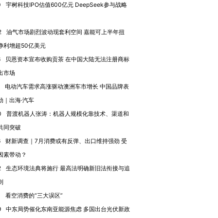
0
宇树科技IPO估值600亿元 DeepSeek参与战略
2
油气市场剧烈波动现套利空间 嘉能可上半年扭
净利增超50亿美元
OX的吸金
马航飞行员跨国走私7万
视线｜被称为“蟑螂”的印
6
贝恩资本宣布收购贡茶 在中国大陆无法注册商标
让中产们甘
粒摇头丸 尿检体内含3种
度Z世代 用街头抗争将教
秘鲁纳斯
”？
毒品
育部长拱下台
13人遇难
出市场
电动汽车需求高涨驱动澳洲车市增长 中国品牌表
劲｜出海·汽车
0
普渡机器人张涛：机器人规模化靠技术、渠道和
共同突破
进第四届链博
【商旅对话】华住集团
技“链”接产
【特别呈现】寻找100种
CFO：不靠规模取胜，华
【特别呈
6
财新调查｜7月消费或有反弹、出口维持强劲 受
有意思的生活方式·第三对
住三大增长引擎是什么？
有意思的
因素带动？
2
生态环境法典将施行 最高法明确新旧法衔接与追
则
0
看空消费的“三大误区”
9
中东局势催化东南亚能源焦虑 多国出台光伏新政