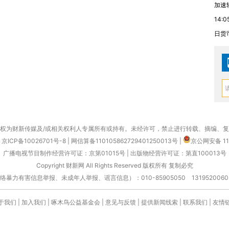
加速
14:0
日货
权为财新传媒及/或相关权利人专属所有或持有。未经许可，禁止进行转载、摘编、
京ICP备10026701号-8
|
网信算备110105862729401250013号
|
京公网安备 11
广播电视节目制作经营许可证：京第01015号
|
出版物经营许可证：第直100013号
Copyright 财新网 All Rights Reserved 版权所有 复制必究
害信息举报、未成年人举报、谣言信息）：010-85905050 13195200605 举报邮
于我们
|
加入我们
|
啄木鸟公益基金会
|
意见与反馈
|
提供新闻线索
|
联系我们
|
友情