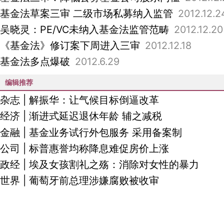
基金法草案三审 二级市场私募纳入监管
2012.12.2
吴晓灵：PE/VC未纳入基金法监管范畴
2012.12.20
《基金法》修订案下周进入三审
2012.12.18
基金法多点爆破
2012.6.29
编辑推荐
杂志
|
解振华：让气候目标倒逼改革
经济
|
渐进式延迟退休年龄 辅之减税
金融
|
基金业务试行外包服务 采用备案制
公司
|
标普惠誉均称降息难促房价上涨
政经
|
埃及女孩割礼之殇：消除对女性的暴力
世界
|
葡萄牙前总理涉嫌腐败被收审