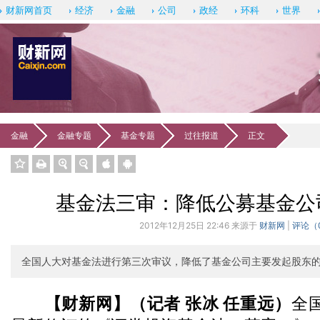
财新网首页
经济
金融
公司
政经
环科
世界
金融
金融专题
基金专题
过往报道
正文
订阅《新
基金法三审：降低公募基金公
2012年12月25日 22:46 来源于
财新网
|
评论（
全国人大对基金法进行第三次审议，降低了基金公司主要发起股东
【财新网】（记者 张冰 任重远）
全