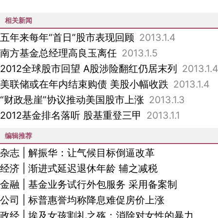
相关新闻
五年来每年“首日”股市表现回顾
2013.1.4
南方基金总经理高良玉离任
2013.1.5
2012全球股市回望 A股涉险翻红仍居末列
2013.1.
美联储或在年内结束购债 美股小幅收跌
2013.1.4
“财政悬崖”协议推动美国股市上涨
2013.1.3
2012基金排名落听 股基重登三甲
2013.1.1
编辑推荐
杂志
|
解振华：让气候目标倒逼改革
经济
|
渐进式延迟退休年龄 辅之减税
金融
|
基金业务试行外包服务 采用备案制
公司
|
标普惠誉均称降息难促房价上涨
政经
|
埃及女孩割礼之殇：消除对女性的暴力