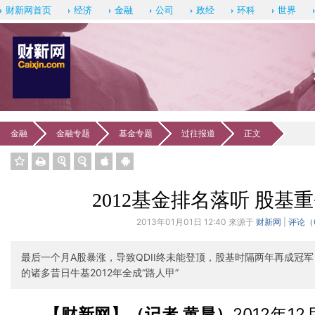
财新网首页
经济
金融
公司
政经
环科
世界
金融
金融专题
基金专题
过往报道
正文
订阅《新
2012基金排名落听 股基
2013年01月01日 12:40 来源于
财新网
|
评论（
最后一个月A股暴涨，导致QDII终未能登顶，股基时隔两年再成冠
的诸多昔日牛基2012年全成“路人甲”
【财新网】（记者 黄晨）
2012年1