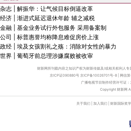
杂志
|
解振华：让气候目标倒逼改革
经济
|
渐进式延迟退休年龄 辅之减税
金融
|
基金业务试行外包服务 采用备案制
公司
|
标普惠誉均称降息难促房价上涨
政经
|
埃及女孩割礼之殇：消除对女性的暴力
世界
|
葡萄牙前总理涉嫌腐败被收审
财新网所刊载内容之知识产权为财新传媒及/或相关权利人专
京ICP证090880号
京ICP备10026701号-8
|
网信算备
广播电视节目制作经营许可证：京
Copyright 财新网 
关于我们
|
加入我们
|
财新国际奖