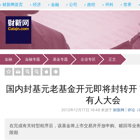
财新网首页
经济
金融
公司
政经
环科
世界
金融
金融专题
基金专题
企业专区
正文
订阅《新
国内封基元老基金开元即将封转开
有人大会
2012年12月17日 16:48 来源于
财新网
|
评论（
在完成有关转型程序后，该基金将上市交易并开放申购、赎回等业务
限期