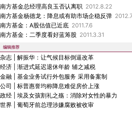
南方基金总经理高良玉否认离职
2012.8.22
南方基金杨德龙：降息或有助市场企稳反弹
2012.7
南方基金：A股估值已近底
2011.7.6
南方基金：二季度看好蓝筹股
2011.3.31
编辑推荐
杂志
|
解振华：让气候目标倒逼改革
经济
|
渐进式延迟退休年龄 辅之减税
金融
|
基金业务试行外包服务 采用备案制
公司
|
标普惠誉均称降息难促房价上涨
政经
|
埃及女孩割礼之殇：消除对女性的暴力
世界
|
葡萄牙前总理涉嫌腐败被收审