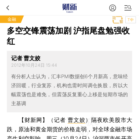
金融
T中
多空交锋震荡加剧 沪指尾盘勉强收
红
记者 曹文姣
2012年10月24日 15:44
有分析人士认为，汇丰PMI数据创6个月新高，意味经
济回暖，行业复苏，机构也需时间调仓换股，所以大
幅震荡也是难免，但震荡反复重心上移是短期市场的
主基调
【财新网】（记者
曹文姣
）
隔夜欧美股市大
跌，原油和黄金期货的价格走弱，对全球金融市场
产生利空影响，周三（10月24日）沪深两市低开高