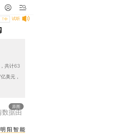
试听
T中
购
，共计63
7亿美元，
原图
行情数据由
司
明阳智能