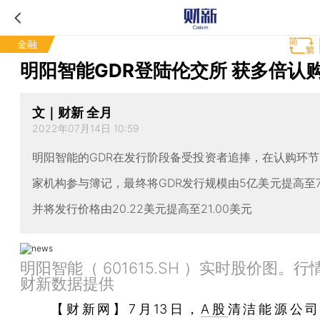
金融
明阳智能GDR登陆伦交所 获多倍认
文｜财新 全月
2022年07月14日 10:59
明阳智能的GDR在发行阶段备受投资者追捧，在认购环节
家机构参与簿记，最终将GDR发行规模由5亿美元提高至
并将发行价格由20.22美元提高至21.00美元
明阳智能（ 601615.SH ）实时股价图。
财新数据提供
【财新网】
7月13日，
A股
清洁能源公