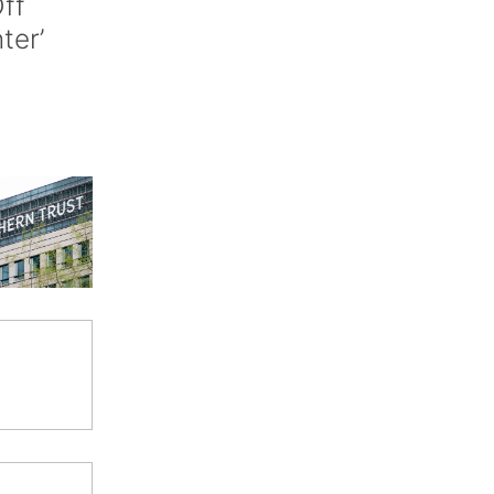
ff
nter’