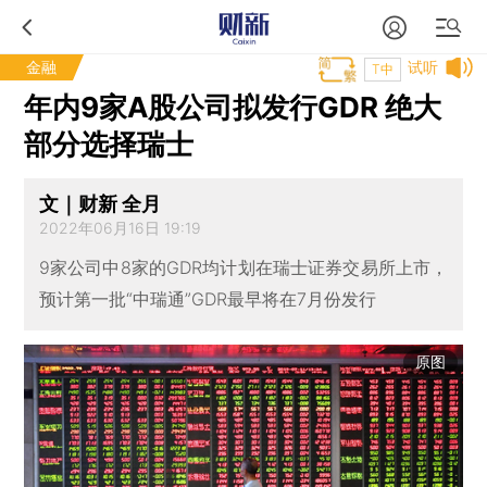
金融
试听
T中
年内9家A股公司拟发行GDR 绝大
部分选择瑞士
文｜财新 全月
2022年06月16日 19:19
9家公司中8家的GDR均计划在瑞士证券交易所上市，
预计第一批“中瑞通”GDR最早将在7月份发行
原图