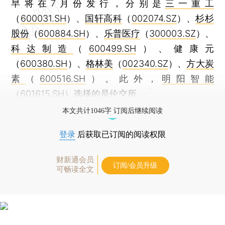
早将在7月份发行，分别是
三一重工
（
600031.SH
）、
国轩高科
（
002074.SZ
）、
杉杉
股份
（
600884.SH
）、
乐普医疗
（
300003.SZ
）、
科达制造
（
600499.SH
）、健康元
（
600380.SH
）、
格林美
（
002340.SZ
）、
方大炭
素
（
600516.SH
）。此外，
明阳智能
（
601615.SH
）选择的是伦交所。
本文共计1046字 订阅后继续阅读
登录
后获取已订阅的阅读权限
财新通会员
订阅/会员升级
可畅读全文