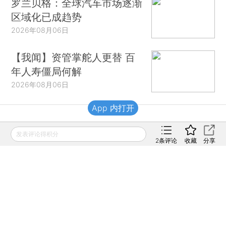
罗兰贝格：全球汽车市场逐渐
区域化已成趋势
2026年08月06日
【我闻】资管掌舵人更替 百
年人寿僵局何解
2026年08月06日
App 内打开
财新移动
发表评论得积分
2
条评论
收藏
分享
财新
财新周刊
Caixin
登录
网页版
订阅电邮
|
|
Copyright 财新网 All Rights Reserved