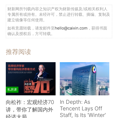
财新网所刊载内容之知识产权为财新传媒及/或相关权利人
专属所有或持有。未经许可，禁止进行转载、摘编、复制及
建立镜像等任何使用。
如有意愿转载，请发邮件至
hello@caixin.com
，获得书面
确认及授权后，方可转载。
推荐阅读
私房课
In Depth: As
向松祚：宏观经济70
Tencent Lays Off
讲，带你了解国内外
Staff, Is Its ‘Winter’
经济大局