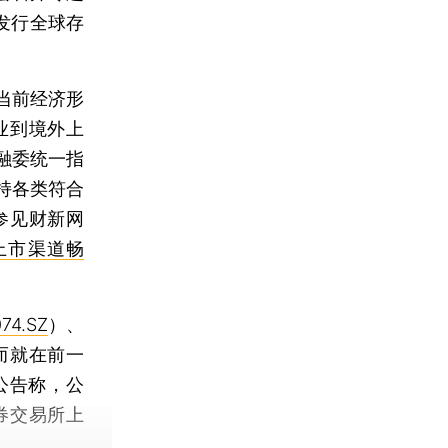
发行全球存
当前经济形
业到境外上
融委统一指
持各类符合
参见财新网
上市渠道畅
74.SZ
）、
而就在前一
公告称，公
券交易所上