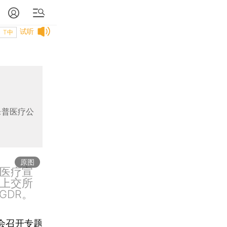
试听
T中
乐普医疗公
原图
普医疗宣
，上交所
GDR。
会召开专题