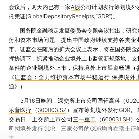
会议后，两天内已有三家
A股
公司计划发行筹划境外
托凭证(GlobalDepositoryReceipts,“GDR”)。
国务院金融稳定发展委员会专题会议指出，研究
势和资本市场问题，提出中国政府继续支持各类企
市。证监会在随后的扩大会议上表示，将在国务院金
挥协调下，抓紧推动企业境外上市监管新规落地，支
条件的企业到境外上市，保持境外上市渠道畅通（
《
证监会：全力维护资本市场平稳运行 保持境外
通
》）。
3月16日晚间，深交所上市公司
国轩高科
（
0020
乐普医疗
（
300003.SZ
）宣布筹划境外发行GDR。
交易日，上交所上市公司
三一重工
（
600031.SH
）
司拟境外发行GDR。三家公司的GDR均将在瑞士证
市。