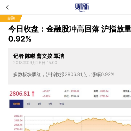
金融
今日收盘：金融股冲高回落 沪指放
0.92%
记者 陈曦 曹文姣 覃洁
2018年09月26日 15:00
多数板块飘红，沪指收报2806.81点，涨幅0.92%