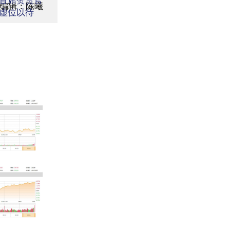
面编辑：陈曦
虚位以待