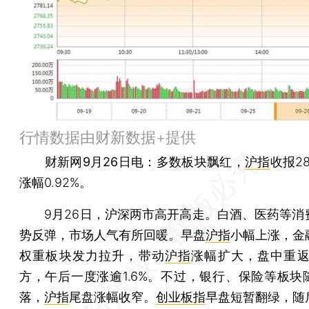
行情数据由财新数据+提供
财新网9月26日电
：多数板块飘红，
沪指
收报28
涨幅0.92%。
9月26日，沪深两市高开高走。白酒、医药等消
势反弹，市场人气有所回暖。早盘
沪指
小幅上涨，金
权重板块发力拉升，带动
沪指
涨幅扩大，盘中重返2
方，午后一度涨逾1.6%。不过，银行、保险等板块
落，
沪指
尾盘涨幅收窄。
创业板指
早盘短暂翻绿，随