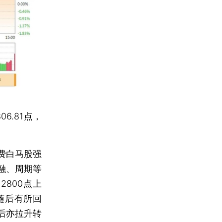
06.81点，
费白马股强
融、周期等
800点上
随后有所回
后亦拉升转