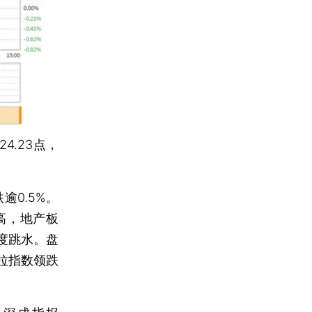
24.23点，
逾0.5%。
高，地产板
度跳水。盘
拉指数领跌