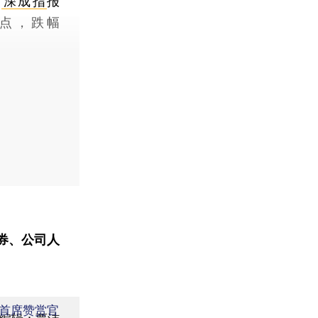
；
深成指
报
24点，跌幅
券、公司人
首席赞赏官