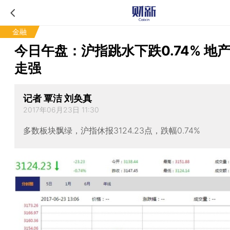
金融
今日午盘：沪指跳水下跌0.74% 地
走强
记者 覃洁 刘奂真
2017年06月23日 11:30
多数板块飘绿，沪指休报3124.23点，跌幅0.74%