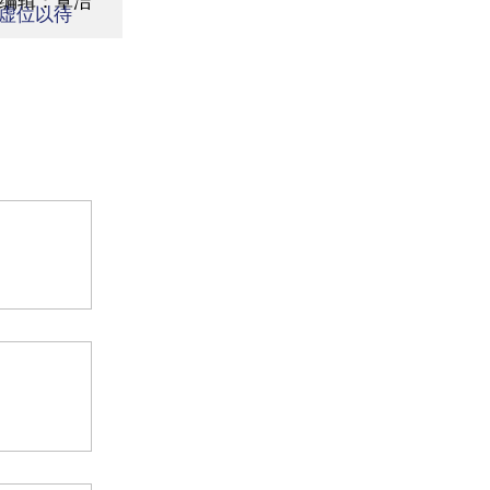
面编辑：覃洁
虚位以待