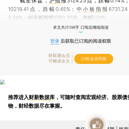
截至休盘，
沪指
报3124.23点，跌幅0.74%
10219.41点，跌幅0.45%；
中小板指
报6731.
0.34%；
创业板指
报1780.20点，跌幅1.01%。
本文共计598字 订阅后继续阅读
登录
后获取已订阅的阅读权限
财新通会员
订阅/会员升级
可畅读全文
推荐进入
财新数据库
，可随时查阅宏观经济、股票债
物，财经数据尽在掌握。