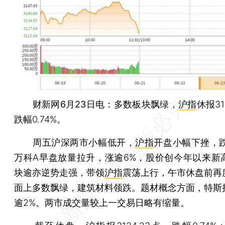
财新网6月23日电
：多数板块飘绿，
沪指
休报31
跌幅0.74%。
周五沪深两市小幅低开，
沪指
开盘小幅下挫，跌
万科A早盘放量拉升，涨逾6%，股价创今年以来新
块逾亦逆势走强，带领
沪指
震荡上行，午市休盘前再
面上多数飘绿，建筑材料领跌。题材概念方面，特斯
逾2%。两市成交量较上一交易日略有缩量。