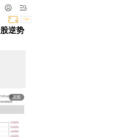
T中
产股逆势
原图