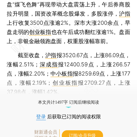
盘“煤飞色舞”再现带动大盘震荡上升，午后券商股
拉升明显，国资改革概念股爆发，多股涨停，
沪指
上行收复3500点涨逾2%。深市大涨200余点，早
盘走弱的
创业板指
也在午后成功翻红涨逾1%。盘面
上，非银金融领跑盘面，权重股涨幅靠前。
截至收盘，
沪指
报3520.67点，上涨86.09点，
涨幅2.51%；
深成指
报12400.59点，上涨266.57
点，涨幅2.20%；
中小板指
报8259.69点，上涨177
点，涨幅2.19%；
创业板指
报2709.27点，上涨
37.98点，涨幅1.42%。
本文共计1497字 订阅后继续阅读
登录
后获取已订阅的阅读权限
财新通会员
订阅/会员升级